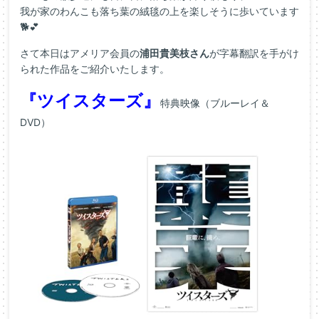
我が家のわんこも落ち葉の絨毯の上を楽しそうに歩いています
🐕💕
さて本日はアメリア会員の
浦田貴美枝さん
が字幕翻訳を手がけ
られた作品をご紹介いたします。
『ツイスターズ』
特典映像（ブルーレイ＆
DVD）