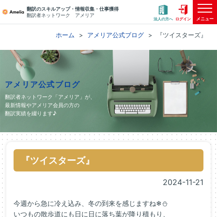
翻訳のスキルアップ・情報収集・仕事獲得
翻訳者ネットワーク アメリア
メニュー
法人の方へ
ログイン
ホーム
アメリア公式ブログ
『ツイスターズ』
アメリア公式ブログ
翻訳者ネットワーク「アメリア」が、
最新情報やアメリア会員の方の
翻訳実績を綴ります♪
『ツイスターズ』
2024-11-21
今週から急に冷え込み、冬の到来を感じますね❄⛄
いつもの散歩道にも日に日に落ち葉が降り積もり、