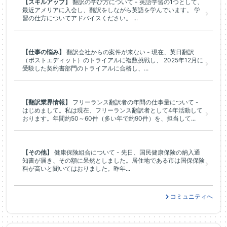
【スキルアップ】
翻訳の学び方について - 英語学習の1つとして、
最近アメリアに入会し、翻訳をしながら英語を学んでいます。 学
習の仕方についてアドバイスください。 ...
【仕事の悩み】
翻訳会社からの案件が来ない - 現在、英日翻訳
（ポストエディット）のトライアルに複数挑戦し、 2025年12月に
受験した契約書部門のトライアルに合格し、...
【翻訳業界情報】
フリーランス翻訳者の年間の仕事量について -
はじめまして。私は現在、フリーランス翻訳者として4年活動して
おります。年間約50～60件（多い年で約90件）を、担当して...
【その他】
健康保険組合について - 先日、国民健康保険の納入通
知書が届き、その額に呆然としました。居住地である市は国保保険
料が高いと聞いてはおりました。昨年...
コミュニティへ