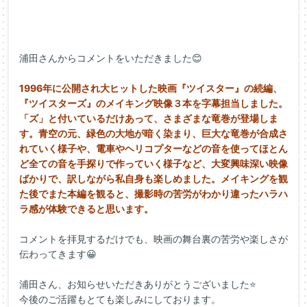
浦田さんからコメントをいただきました😊
1996年に公開され大ヒットした映画『ツイスター』
の続編、
『ツイスターズ』
のメイキング映像３本を字幕担当しました。
「ズ」
と付いているだけあって、さまざまな竜巻が登場しま
す。
青空の元、緑色の大地が暗く染まり、
巨大な竜巻が合成さ
れていく様子や、
電車やヘリコプターなどの音を使ってほとん
ど全ての音を手探りで
作っていく様子など、大変興味深い映像
ばかりで、
訳しながら私自身も楽しめました。
メイキングを観
た後でまた本編を観ると、
撮影時の苦労がわかり違ったハラハ
ラ感が体験できると思います。
コメントを拝見するだけでも、映画の舞台裏の苦労や楽しさが
伝わってきます😀
浦田さん、お知らせいただきありがとうございました⭐
今後のご活躍もとても楽しみにしております。