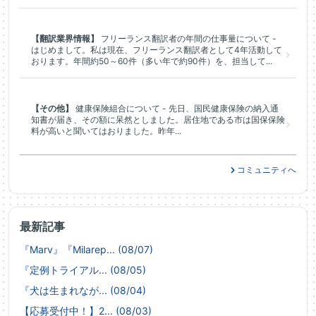
【翻訳業界情報】
フリーランス翻訳者の年間の仕事量について -
はじめまして。私は現在、フリーランス翻訳者として4年活動して
おります。年間約50～60件（多い年で約90件）を、担当して...
【その他】
健康保険組合について - 先日、国民健康保険の納入通
知書が届き、その額に呆然としました。居住地である市は国保保険
料が高いと聞いてはおりました。昨年...
コミュニティへ
最新記事
『Marv』『Milarep... (08/07)
『定例トライアル... (08/05)
『犬は生まれなが... (08/04)
【応募受付中！】2... (08/03)