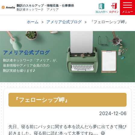
翻訳のスキルアップ・情報収集・仕事獲得
翻訳者ネットワーク アメリア
メニュー
法人の方へ
ログイン
ホーム
アメリア公式ブログ
『フェローシップ岬』
アメリア公式ブログ
翻訳者ネットワーク「アメリア」が、
最新情報やアメリア会員の方の
翻訳実績を綴ります♪
『フェローシップ岬』
2024-12-06
先日、寝る前にバッタに関する本を読んだら夢に出てきて飛び
起きました。寝る前に読む本って大事ですね…。😅