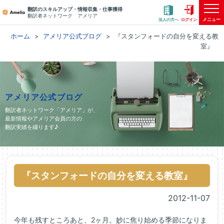
翻訳のスキルアップ・情報収集・仕事獲得
翻訳者ネットワーク アメリア
メニュー
法人の方へ
ログイン
ホーム
アメリア公式ブログ
『スタンフォードの自分を変える教
室』
アメリア公式ブログ
翻訳者ネットワーク「アメリア」が、
最新情報やアメリア会員の方の
翻訳実績を綴ります♪
『スタンフォードの自分を変える教室』
2012-11-07
今年も残すところあと、2ヶ月。妙に焦り始める季節になりま