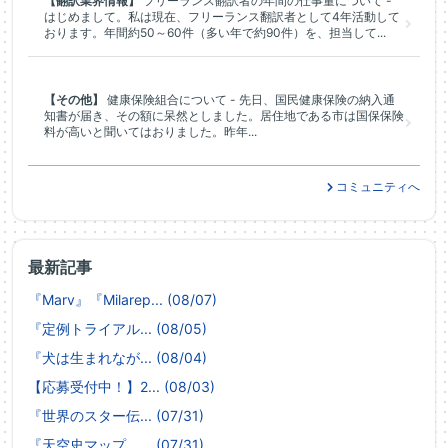
【翻訳業界情報】
フリーランス翻訳者の年間の仕事量について -
はじめまして。私は現在、フリーランス翻訳者として4年活動して
おります。年間約50～60件（多い年で約90件）を、担当して...
【その他】
健康保険組合について - 先日、国民健康保険の納入通
知書が届き、その額に呆然としました。居住地である市は国保保険
料が高いと聞いてはおりました。昨年...
コミュニティへ
最新記事
『Marv』『Milarep... (08/07)
『定例トライアル... (08/05)
『犬は生まれなが... (08/04)
【応募受付中！】2... (08/03)
『世界のスター伝... (07/31)
『天空史マップ ... (07/31)