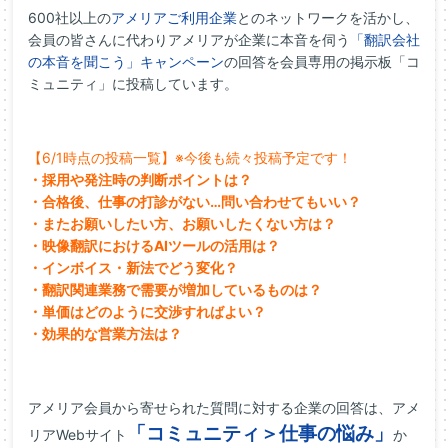
600社以上の
アメリアご利用企業
とのネットワークを活かし、
会員の皆さんに代わりアメリアが企業に本音を伺う
「翻訳会社
の本音を聞こう」キャンペーン
の回答を会員専用の掲示板「コ
ミュニティ」に投稿しています。
【6/1時点の投稿一覧】※今後も続々投稿予定です！
・採用や発注時の判断ポイントは？
・合格後、仕事の打診がない…問い合わせてもいい？
・またお願いしたい方、お願いしたくない方は？
・映像翻訳におけるAIツールの活用は？
・インボイス・新法でどう変化？
・翻訳関連業務で需要が増加しているものは？
・単価はどのように交渉すればよい？
・効果的な営業方法は？
アメリア会員から寄せられた質問に対する企業の回答は、アメ
「コミュニティ＞仕事の悩み」
リアWebサイト
か