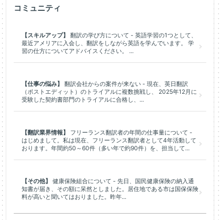
コミュニティ
【スキルアップ】
翻訳の学び方について - 英語学習の1つとして、
最近アメリアに入会し、翻訳をしながら英語を学んでいます。 学
習の仕方についてアドバイスください。 ...
【仕事の悩み】
翻訳会社からの案件が来ない - 現在、英日翻訳
（ポストエディット）のトライアルに複数挑戦し、 2025年12月に
受験した契約書部門のトライアルに合格し、...
【翻訳業界情報】
フリーランス翻訳者の年間の仕事量について -
はじめまして。私は現在、フリーランス翻訳者として4年活動して
おります。年間約50～60件（多い年で約90件）を、担当して...
【その他】
健康保険組合について - 先日、国民健康保険の納入通
知書が届き、その額に呆然としました。居住地である市は国保保険
料が高いと聞いてはおりました。昨年...