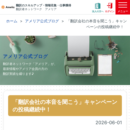
翻訳のスキルアップ・情報収集・仕事獲得
翻訳者ネットワーク アメリア
メニュー
法人の方へ
ログイン
ホーム
アメリア公式ブログ
「翻訳会社の本音を聞こう」キャン
ペーンの投稿継続中！
アメリア公式ブログ
翻訳者ネットワーク「アメリア」が、
最新情報やアメリア会員の方の
翻訳実績を綴ります♪
「翻訳会社の本音を聞こう」キャンペーン
の投稿継続中！
2026-06-01