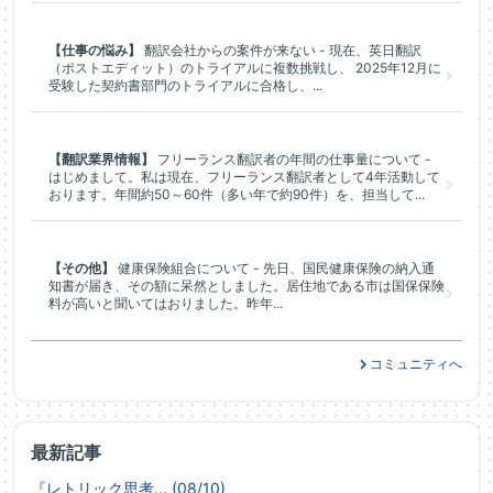
【仕事の悩み】
翻訳会社からの案件が来ない - 現在、英日翻訳
（ポストエディット）のトライアルに複数挑戦し、 2025年12月に
受験した契約書部門のトライアルに合格し、...
【翻訳業界情報】
フリーランス翻訳者の年間の仕事量について -
はじめまして。私は現在、フリーランス翻訳者として4年活動して
おります。年間約50～60件（多い年で約90件）を、担当して...
【その他】
健康保険組合について - 先日、国民健康保険の納入通
知書が届き、その額に呆然としました。居住地である市は国保保険
料が高いと聞いてはおりました。昨年...
コミュニティへ
最新記事
『レトリック思考... (08/10)