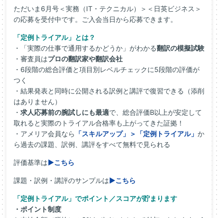
ただいま6月号＜実務（IT・テクニカル）＞＜日英ビジネス＞
の応募を受付中です。ご入会当日から応募できます。
「定例トライアル」とは？
・「実際の仕事で通用するかどうか」がわかる
翻訳の模擬試験
・審査員は
プロの翻訳家や翻訳会社
・6段階の総合評価と項目別レベルチェックに5段階の評価が
つく
・結果発表と同時に公開される訳例と講評で復習できる（添削
はありません）
・
求人応募前の腕試しにも最適
で、総合評価B以上が安定して
取れると実際のトライアル合格率も上がってきた証拠！
・アメリア会員なら
「スキルアップ」＞「定例トライアル」
か
ら過去の課題、訳例、講評をすべて無料で見られる
評価基準は
▶こちら
課題・訳例・講評のサンプルは
▶こちら
「定例トライアル」でポイント／スコアが貯まります
・ポイント制度