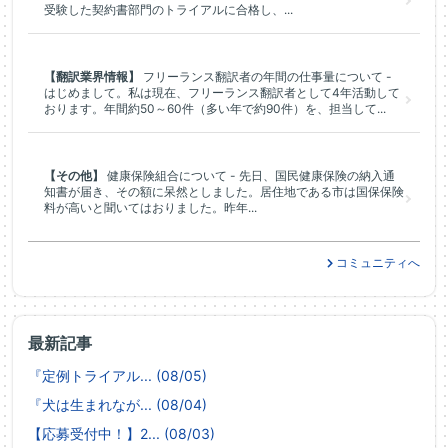
受験した契約書部門のトライアルに合格し、...
【翻訳業界情報】
フリーランス翻訳者の年間の仕事量について -
はじめまして。私は現在、フリーランス翻訳者として4年活動して
おります。年間約50～60件（多い年で約90件）を、担当して...
【その他】
健康保険組合について - 先日、国民健康保険の納入通
知書が届き、その額に呆然としました。居住地である市は国保保険
料が高いと聞いてはおりました。昨年...
コミュニティへ
最新記事
『定例トライアル... (08/05)
『犬は生まれなが... (08/04)
【応募受付中！】2... (08/03)