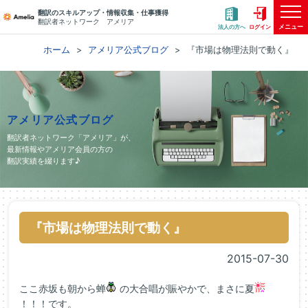
翻訳のスキルアップ・情報収集・仕事獲得
翻訳者ネットワーク アメリア
メニュー
法人の方へ
ログイン
ホーム
アメリア公式ブログ
『市場は物理法則で動く』
アメリア公式ブログ
翻訳者ネットワーク「アメリア」が、
最新情報やアメリア会員の方の
翻訳実績を綴ります♪
『市場は物理法則で動く』
2015-07-30
ここ赤坂も朝から蝉
の大合唱が賑やかで、まさに夏
！！！です。