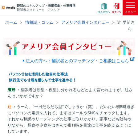
翻訳のスキルアップ・情報収集・仕事獲得
翻訳者ネットワーク アメリア
メニュー
法人の方へ
ログイン
ホーム
情報誌・コラム
アメリア会員インタビュー
辻 早苗さ
ん
法人の方へ：翻訳者とのマッチング・ご相談はこちら
濱野
：翻訳者は朝型・夜型に分かれるなどとよく言われますが、辻さ
んはいかがですか？
辻
：うーん、“一日だらだら型”でしょうか（笑）。だいたい朝8時過ぎ
にパソコンの電源を入れて、まずはメールやSNSをチェックします。
それから翻訳やリーディングの仕事に取りかかり、家事なども随時や
りながら、昼食や夕食をはさんで夜11時を目途に仕事を終えるように
しています。