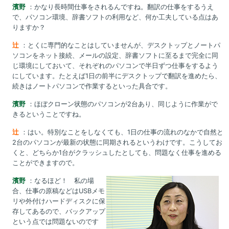
濱野
：かなり長時間仕事をされるんですね。翻訳の仕事をするうえ
で、パソコン環境、辞書ソフトの利用など、何か工夫している点はあ
りますか？
辻
：とくに専門的なことはしていませんが、デスクトップとノートパ
ソコンをネット接続、メールの設定、辞書ソフトに至るまで完全に同
じ環境にしておいて、それぞれのパソコンで半日ずつ仕事をするよう
にしています。たとえば1日の前半にデスクトップで翻訳を進めたら、
続きはノートパソコンで作業するといった具合です。
濱野
：ほぼクローン状態のパソコンが2台あり、同じように作業がで
きるということですね。
辻
：はい。特別なことをしなくても、1日の仕事の流れのなかで自然と
2台のパソコンが最新の状態に同期されるというわけです。こうしてお
くと、どちらか1台がクラッシュしたとしても、問題なく仕事を進める
ことができますので。
濱野
：なるほど！ 私の場
合、仕事の原稿などはUSBメモ
リや外付けハードディスクに保
存してあるので、バックアップ
という点では問題ないのです