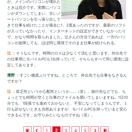
が、メインのパソコンが壊れた
ときは厄介です。実際にパソコ
ンがダウンしてしまい、古いノ
ートパソコンを引っ張り出して
きて仕事を続けたことが過去に1、2度あったのですが、最新のソフト
が入っていなかったり、インターネットの設定ができていなかったり
で、かなり時間を取られました。辻さんの方法であれば、一方のパソ
コンが故障しても、ほぼ同じ環境でそのまま仕事が続けられる。
辻
：そうなんです。時間のロスは少なくて済むと思います。外出先で
の仕事用にモバイルPCも1台持っていて、そちらもすべて同じ環境に設
定してあります。
濱野
：すごい徹底ぶりですね。ところで、外出先でも仕事をなさるん
ですか？
辻
：貧乏性というか心配性というか……（笑）。旅行先などでも、ち
ょっとでも時間が空くと仕事のファイルを開いてしまいますね。1日10
分でも、1段落でも進めておかないと、不安になってしまうんです。１
行も訳せないときも当然ありますが、モバイルPCを持っていると安心
できるんです。お守りみたいなものですね（笑）。
2
1
3
4
5