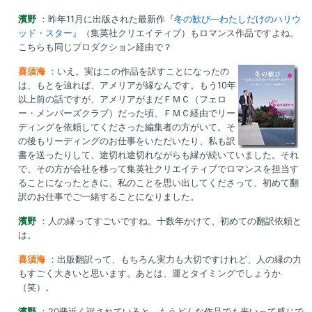
濱野
：昨年11月に出版された最新作『
冬の歓び―わたしだけのハリウ
ッド・スター
』（集英社クリエイティブ）もロマンス作品ですよね。
こちらも同じプロダクション経由で？
喜須海
：いえ。実はこの作品を訳すことになったの
は、もとを辿れば、アメリアが縁なんです。もう10年
以上前の話ですが、アメリアがまだＦＭＣ（フェロ
ー・メンバーズクラブ）だった頃、ＦＭＣ経由でリー
ディングを依頼してくださった編集者の方がいて。そ
の後もリーディングのお仕事をいただいたり、私も訳
書を送ったりして、途切れ途切れながらも縁が続いていました。それ
で、その方が会社を移って集英社クリエイティブでロマンスを担当す
ることになったときに、私のことを思い出してくださって、初めて翻
訳のお仕事でご一緒することになりました。
濱野
：人の縁ってすごいですね。十数年かけて、初めての翻訳依頼と
は。
喜須海
：出版翻訳って、もちろん実力も大切ですけれど、人の縁の力
もすごく大きいと思います。あとは、運とタイミングでしょうか
（笑）。
濱野
：20冊近く訳されていると、もうどんな作品でも来いって感じで