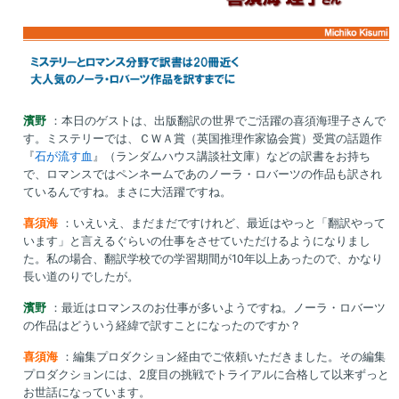
濱野
：本日のゲストは、出版翻訳の世界でご活躍の喜須海理子さんで
す。ミステリーでは、ＣＷＡ賞（英国推理作家協会賞）受賞の話題作
『
石が流す血
』（ランダムハウス講談社文庫）などの訳書をお持ち
で、ロマンスではペンネームであのノーラ・ロバーツの作品も訳され
ているんですね。まさに大活躍ですね。
喜須海
：いえいえ、まだまだですけれど、最近はやっと「翻訳やって
います」と言えるぐらいの仕事をさせていただけるようになりまし
た。私の場合、翻訳学校での学習期間が10年以上あったので、かなり
長い道のりでしたが。
濱野
：最近はロマンスのお仕事が多いようですね。ノーラ・ロバーツ
の作品はどういう経緯で訳すことになったのですか？
喜須海
：編集プロダクション経由でご依頼いただきました。その編集
プロダクションには、2度目の挑戦でトライアルに合格して以来ずっと
お世話になっています。