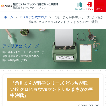
翻訳のスキルアップ・情報収集・仕事獲得
翻訳者ネットワーク アメリア
メニュー
法人の方へ
ログイン
ホーム
アメリア公式ブログ
『角川まんが科学シリーズ どっちが
強い!? クロヒョウvsマンドリル まさかの空中決戦』
アメリア公式ブログ
翻訳者ネットワーク「アメリア」が、
最新情報やアメリア会員の方の
翻訳実績を綴ります♪
『角川まんが科学シリーズ どっちが強
い!? クロヒョウvsマンドリル まさかの空
中決戦』