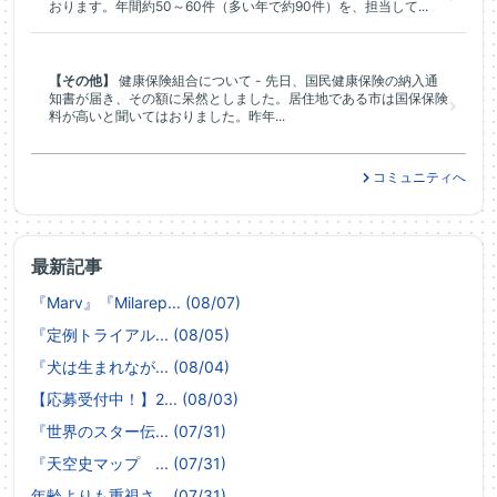
おります。年間約50～60件（多い年で約90件）を、担当して...
【その他】
健康保険組合について - 先日、国民健康保険の納入通
知書が届き、その額に呆然としました。居住地である市は国保保険
料が高いと聞いてはおりました。昨年...
コミュニティへ
最新記事
『Marv』『Milarep... (08/07)
『定例トライアル... (08/05)
『犬は生まれなが... (08/04)
【応募受付中！】2... (08/03)
『世界のスター伝... (07/31)
『天空史マップ ... (07/31)
年齢よりも重視さ... (07/31)