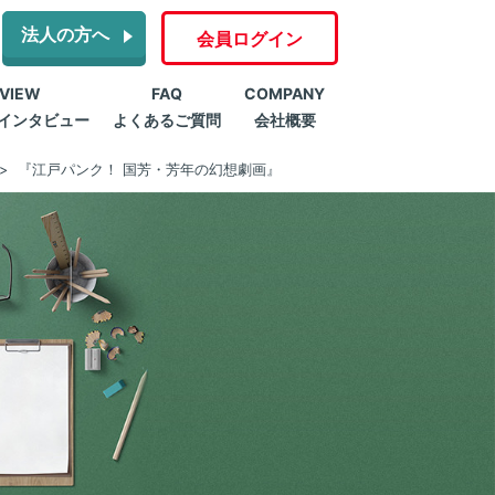
法人の方へ
会員ログイン
RVIEW
FAQ
COMPANY
インタビュー
よくあるご質問
会社概要
『江戸パンク！ 国芳・芳年の幻想劇画』