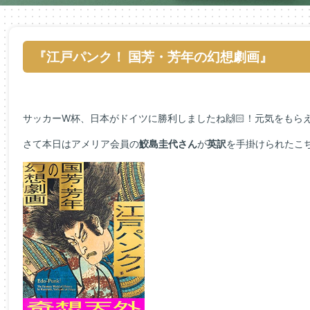
『江戸パンク！ 国芳・芳年の幻想劇画』
サッカーW杯、日本がドイツに勝利しましたね🙌🏻！元気をもら
さて本日はアメリア会員の
鮫島圭代さん
が
英訳
を手掛けられたこ