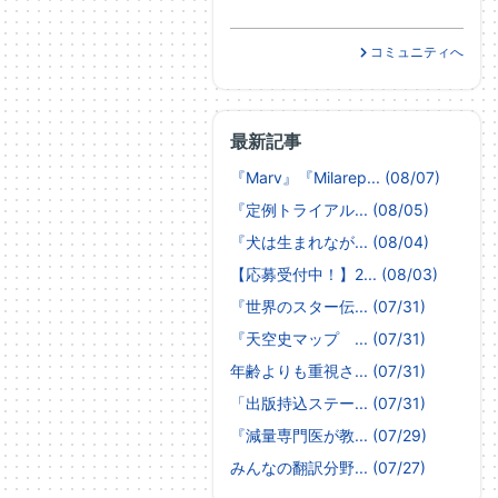
コミュニティへ
最新記事
『Marv』『Milarep... (08/07)
『定例トライアル... (08/05)
『犬は生まれなが... (08/04)
【応募受付中！】2... (08/03)
『世界のスター伝... (07/31)
『天空史マップ ... (07/31)
年齢よりも重視さ... (07/31)
「出版持込ステー... (07/31)
『減量専門医が教... (07/29)
みんなの翻訳分野... (07/27)