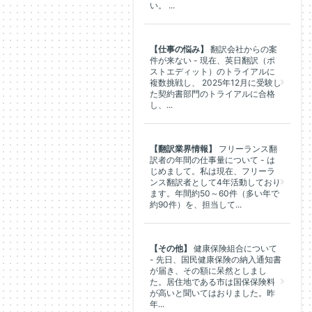
い。 ...
【仕事の悩み】
翻訳会社からの案
件が来ない - 現在、英日翻訳（ポ
ストエディット）のトライアルに
複数挑戦し、 2025年12月に受験し
た契約書部門のトライアルに合格
し、...
【翻訳業界情報】
フリーランス翻
訳者の年間の仕事量について - は
じめまして。私は現在、フリーラ
ンス翻訳者として4年活動しており
ます。年間約50～60件（多い年で
約90件）を、担当して...
【その他】
健康保険組合について
- 先日、国民健康保険の納入通知書
が届き、その額に呆然としまし
た。居住地である市は国保保険料
が高いと聞いてはおりました。昨
年...