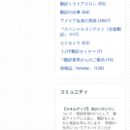
翻訳トライアスロン (93)
翻訳の仕事 (68)
アメリア会員の実績 (2967)
┗
スペシャルコンテスト（出版翻
訳） (117)
エトセトラ (63)
┣
JTF翻訳セミナー (7)
┗
翻訳業界からのご案内 (10)
情報誌『Amelia』 (138)
コミュニティ
【スキルアップ】
翻訳の学び方に
ついて - 英語学習の1つとして、最
近アメリアに入会し、翻訳をしな
がら英語を学んでいます。 学習の
仕方についてアドバイスくださ