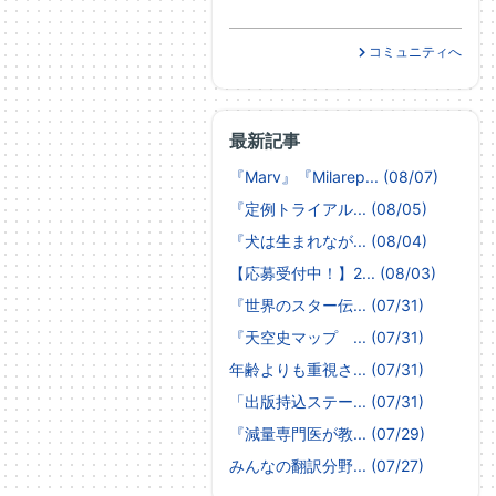
コミュニティへ
最新記事
『Marv』『Milarep... (08/07)
『定例トライアル... (08/05)
『犬は生まれなが... (08/04)
【応募受付中！】2... (08/03)
『世界のスター伝... (07/31)
『天空史マップ ... (07/31)
年齢よりも重視さ... (07/31)
「出版持込ステー... (07/31)
『減量専門医が教... (07/29)
みんなの翻訳分野... (07/27)