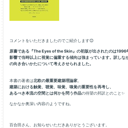
コメントをいただきましたのでご紹介します😊
原書である『The Eyes of the Skin』の初版が出されたのは
影響で当時以上に視覚に偏重する傾向は強まっています。訳しな
の向き合いかたについて考えさせられました。
本書の著者は
北欧の最重要建築理論家
。
建築における触覚、聴覚、味覚、嗅覚の重要性を再考し、
あるべき本流の空間とは何かを問う作品
の待望の邦訳とのこと✨
なかなか奥深い内容のようですね。
百合田さん、お知らせいただきありがとうございます。