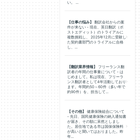
い。 ...
【仕事の悩み】
翻訳会社からの案
件が来ない - 現在、英日翻訳（ポ
ストエディット）のトライアルに
複数挑戦し、 2025年12月に受験し
た契約書部門のトライアルに合格
し、...
【翻訳業界情報】
フリーランス翻
訳者の年間の仕事量について - は
じめまして。私は現在、フリーラ
ンス翻訳者として4年活動しており
ます。年間約50～60件（多い年で
約90件）を、担当して...
【その他】
健康保険組合について
- 先日、国民健康保険の納入通知書
が届き、その額に呆然としまし
た。居住地である市は国保保険料
が高いと聞いてはおりました。昨
年...