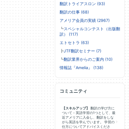
翻訳トライアスロン (93)
翻訳の仕事 (68)
アメリア会員の実績 (2967)
┗
スペシャルコンテスト（出版翻
訳） (117)
エトセトラ (63)
┣
JTF翻訳セミナー (7)
┗
翻訳業界からのご案内 (10)
情報誌『Amelia』 (138)
コミュニティ
【スキルアップ】
翻訳の学び方に
ついて - 英語学習の1つとして、最
近アメリアに入会し、翻訳をしな
がら英語を学んでいます。 学習の
仕方についてアドバイスくださ