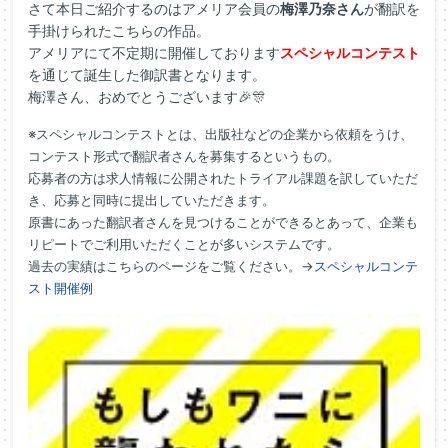
さて本日ご紹介するのはアメリア会員の
梅澤乃奈さん
が翻訳を
手掛けられたこちらの作品。
アメリアにて不定期に開催しております
スペシャルコンテスト
を通じて誕生した御訳書となります。
梅澤さん、おめでとうございます🎉🎊
※
スペシャルコンテストとは、出版社などの企業から依頼をうけ、
コンテスト形式で翻訳者さんを募集するというもの。
応募者の方は求人情報に公開されたトライアル課題を訳していただ
き、応募と同時に提出していただきます。
原書にあった翻訳者さんを見つけることができるとあって、企業も
リピートでご利用いただくことが多いシステムです。
過去の実績はこちらのページをご覧ください。→
スペシャルコンテ
スト開催例