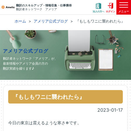
翻訳のスキルアップ・情報収集・仕事獲得
翻訳者ネットワーク アメリア
メニュー
法人の方へ
ログイン
ホーム
アメリア公式ブログ
『もしもワニに襲われたら』
アメリア公式ブログ
翻訳者ネットワーク「アメリア」が、
最新情報やアメリア会員の方の
翻訳実績を綴ります♪
『もしもワニに襲われたら』
2023-01-17
今日の東京は震えるような寒さ❄です。