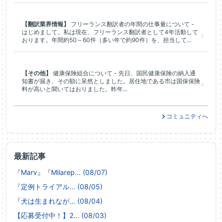
【翻訳業界情報】
フリーランス翻訳者の年間の仕事量について -
はじめまして。私は現在、フリーランス翻訳者として4年活動して
おります。年間約50～60件（多い年で約90件）を、担当して...
【その他】
健康保険組合について - 先日、国民健康保険の納入通
知書が届き、その額に呆然としました。居住地である市は国保保険
料が高いと聞いてはおりました。昨年...
コミュニティへ
最新記事
『Marv』『Milarep... (08/07)
『定例トライアル... (08/05)
『犬は生まれなが... (08/04)
【応募受付中！】2... (08/03)