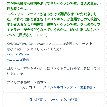
才を持ち幾度も戦功をあげてきたイケメン将軍。２人の運命が
行き着く先は…。
スペシャルコンテストがきっかけで翻訳させていただきまし
た。本作にはさまざまなイケメンキャラが登場するので眼福で
す！破天荒な若き補佐官、優秀なイケメン将軍、クセ強のサブ
キャラたちが今後どうなっていくのか…。ぜひお楽しみくださ
い✨✨（田沢さんコメント）
KADOKAWAのComicWalkerとニコニコ静画でリリース中。
ぜひ下記にアクセスしてみてください。
⭐
ComicWalker
⭐
ニコニコ静画
田沢さん、本件をきっかけにさらなるご活躍を楽しみにしてお
ります。🍀
アメリア事務局 河原🐕🐾
カテゴリー：
スペシャルコンテスト（出版翻訳）
前の記事
«
ホーム
»
次の記事