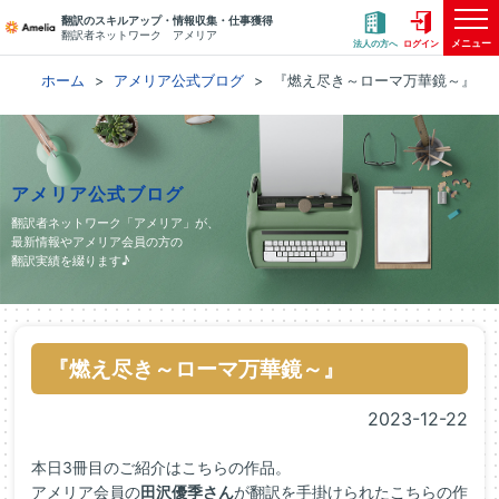
翻訳のスキルアップ・情報収集・仕事獲得
翻訳者ネットワーク アメリア
メニュー
法人の方へ
ログイン
ホーム
アメリア公式ブログ
『燃え尽き～ローマ万華鏡～』
アメリア公式ブログ
翻訳者ネットワーク「アメリア」が、
最新情報やアメリア会員の方の
翻訳実績を綴ります♪
『燃え尽き～ローマ万華鏡～』
2023-12-22
本日3冊目のご紹介はこちらの作品。
アメリア会員の
田沢優季さん
が翻訳を手掛けられたこちらの作