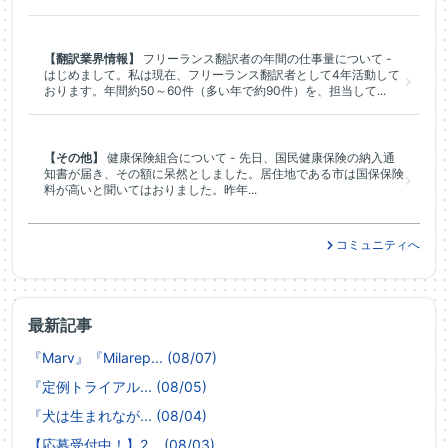
【翻訳業界情報】
フリーランス翻訳者の年間の仕事量について -
はじめまして。私は現在、フリーランス翻訳者として4年活動して
おります。年間約50～60件（多い年で約90件）を、担当して...
【その他】
健康保険組合について - 先日、国民健康保険の納入通
知書が届き、その額に呆然としました。居住地である市は国保保険
料が高いと聞いてはおりました。昨年...
コミュニティへ
最新記事
『Marv』『Milarep... (08/07)
『定例トライアル... (08/05)
『犬は生まれなが... (08/04)
【応募受付中！】2... (08/03)