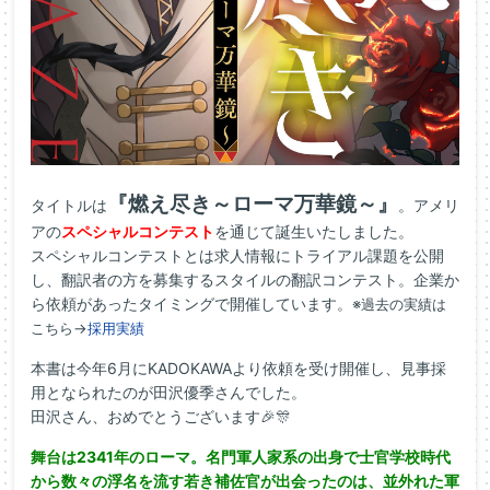
『燃え尽き～ローマ万華鏡～』
タイトルは
。アメリ
アの
スペシャルコンテスト
を通じて誕生いたしました。
スペシャルコンテストとは求人情報にトライアル課題を公開
し、翻訳者の方を募集するスタイルの翻訳コンテスト。企業か
ら依頼があったタイミングで開催しています。
※過去の実績は
こちら→
採用実績
本書は今年6月にKADOKAWAより依頼を受け開催し、見事採
用となられたのが田沢優季さんでした。
田沢さん、おめでとうございます🎉🎊
舞台は2341年のローマ。名門軍人家系の出身で士官学校時代
から数々の浮名を流す若き補佐官が出会ったのは、並外れた軍