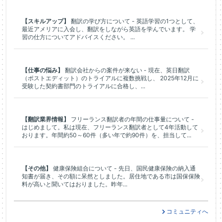
【スキルアップ】
翻訳の学び方について - 英語学習の1つとして、
最近アメリアに入会し、翻訳をしながら英語を学んでいます。 学
習の仕方についてアドバイスください。 ...
【仕事の悩み】
翻訳会社からの案件が来ない - 現在、英日翻訳
（ポストエディット）のトライアルに複数挑戦し、 2025年12月に
受験した契約書部門のトライアルに合格し、...
【翻訳業界情報】
フリーランス翻訳者の年間の仕事量について -
はじめまして。私は現在、フリーランス翻訳者として4年活動して
おります。年間約50～60件（多い年で約90件）を、担当して...
【その他】
健康保険組合について - 先日、国民健康保険の納入通
知書が届き、その額に呆然としました。居住地である市は国保保険
料が高いと聞いてはおりました。昨年...
コミュニティへ