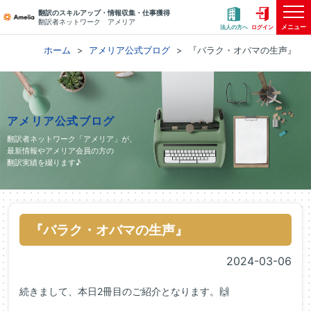
翻訳のスキルアップ・情報収集・仕事獲得
翻訳者ネットワーク アメリア
メニュー
法人の方へ
ログイン
ホーム
アメリア公式ブログ
『バラク・オバマの生声』
アメリア公式ブログ
翻訳者ネットワーク「アメリア」が、
最新情報やアメリア会員の方の
翻訳実績を綴ります♪
『バラク・オバマの生声』
2024-03-06
続きまして、本日2冊目のご紹介となります。🙌