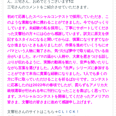
ん。三宅さん、おめでとうございます❗👏
三宅さんのコメントをご紹介させていただきます。
初めて応募したスペシャルコンテストで採用していただき、こ
のような素敵な本に携わることができました。今でもびっくり
しています。未経験の私を採用し、丁寧にサポートしてくださ
った文響社の方々には心から感謝しています。訳文に原文を併
記するスタイルになると聞いてからは、慎重になりすぎてなか
なか進まないときもありましたが、作業を進めていくうちにオ
バマという人物に魅了され、気づけば夢中で取り組んでいる自
分がいました。オバマの温かい人柄や、大衆を惹きつける話し
ぶりが伝わるように、実際の動画を観たり、音声を聞いたりし
ながら言葉を選びました。人気の『生声』シリーズに参加する
ことができて本当に貴重な経験になりました。1人でも多くの
方に手に取っていただけることを祈るばかりです。コンテスト
に応募したのは2022年の春頃でしたが、図らずもアメリカ大
統領選挙が行われる年に刊行になったことを喜ばしく思ってい
ます。スペシャルコンテストを開催してくださったアメリアの
皆さま、文響社の皆さまに改めて感謝申し上げます。
文響社さんのサイトはこちら→
ＣＬＩＣＫ！