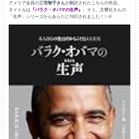
アメリア会員の
三宅智子さん
が翻訳されたこちらの作品。
タイトルは
『バラク・オバマの生声』
。そう、文響社さんの
「生声」シリーズからあらたに刊行されました！✨🎉