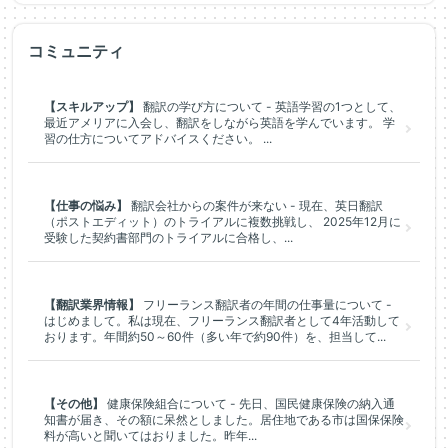
コミュニティ
【スキルアップ】
翻訳の学び方について - 英語学習の1つとして、
最近アメリアに入会し、翻訳をしながら英語を学んでいます。 学
習の仕方についてアドバイスください。 ...
【仕事の悩み】
翻訳会社からの案件が来ない - 現在、英日翻訳
（ポストエディット）のトライアルに複数挑戦し、 2025年12月に
受験した契約書部門のトライアルに合格し、...
【翻訳業界情報】
フリーランス翻訳者の年間の仕事量について -
はじめまして。私は現在、フリーランス翻訳者として4年活動して
おります。年間約50～60件（多い年で約90件）を、担当して...
【その他】
健康保険組合について - 先日、国民健康保険の納入通
知書が届き、その額に呆然としました。居住地である市は国保保険
料が高いと聞いてはおりました。昨年...