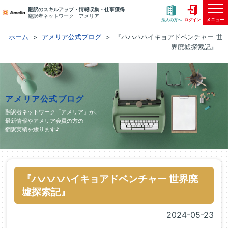
翻訳のスキルアップ・情報収集・仕事獲得
翻訳者ネットワーク アメリア
メニュー
法人の方へ
ログイン
ホーム
アメリア公式ブログ
『ハハハハイキョアドベンチャー 世
界廃墟探索記』
アメリア公式ブログ
翻訳者ネットワーク「アメリア」が、
最新情報やアメリア会員の方の
翻訳実績を綴ります♪
『ハハハハイキョアドベンチャー 世界廃
墟探索記』
2024-05-23