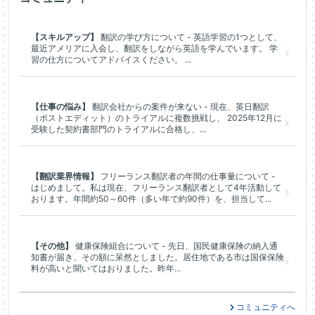
【スキルアップ】
翻訳の学び方について - 英語学習の1つとして、
最近アメリアに入会し、翻訳をしながら英語を学んでいます。 学
習の仕方についてアドバイスください。 ...
【仕事の悩み】
翻訳会社からの案件が来ない - 現在、英日翻訳
（ポストエディット）のトライアルに複数挑戦し、 2025年12月に
受験した契約書部門のトライアルに合格し、...
【翻訳業界情報】
フリーランス翻訳者の年間の仕事量について -
はじめまして。私は現在、フリーランス翻訳者として4年活動して
おります。年間約50～60件（多い年で約90件）を、担当して...
【その他】
健康保険組合について - 先日、国民健康保険の納入通
知書が届き、その額に呆然としました。居住地である市は国保保険
料が高いと聞いてはおりました。昨年...
コミュニティへ