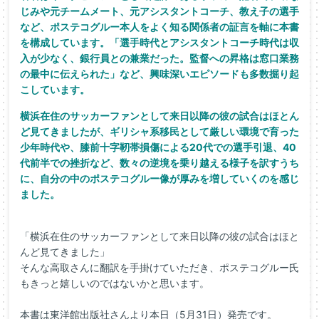
じみや元チームメート、元アシスタントコーチ、
教え子の選手
など、
ポステコグルー本人をよく知る関係者の証言を軸に本書
を構成して
います。「選手時代とアシスタントコーチ時代は収
入が少なく、
銀行員との兼業だった。
監督への昇格は窓口業務
の最中に伝えられた」など、
興味深いエピソードも多数掘り起
こしています。
横浜在住のサッカーファンとして来日以降の彼の試合はほとん
ど見
てきましたが、
ギリシャ系移民として厳しい環境で育った
少年時代や、
膝前十字靭帯損傷による20代での選手引退、
40
代前半での挫折など、
数々の逆境を乗り越える様子を訳すうち
に、
自分の中のポステコグルー像が厚みを増していくのを感じ
ました。
「横浜在住のサッカーファンとして来日以降の彼の試合はほと
んど見
てきました」
そんな高取さんに翻訳を手掛けていただき、ポステコグルー氏
もきっと嬉しいのではないかと思います。
本書は東洋館出版社さんより本日（5月31日）発売です。