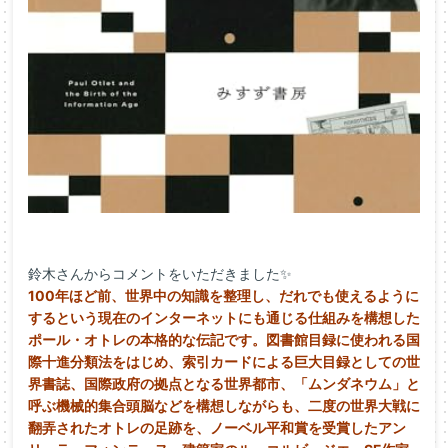
鈴木さんからコメントをいただきました✨
100年ほど前、世界中の知識を整理し、
だれでも使えるように
するという現在のインターネットにも通じる
仕組みを構想した
ポール・オトレの本格的な伝記です。
図書館目録に使われる国
際十進分類法をはじめ、
索引カードによる巨大目録としての世
界書誌、
国際政府の拠点となる世界都市、「ムンダネウム」
と
呼ぶ機械的集合頭脳などを構想しながらも、
二度の世界大戦に
翻弄されたオトレの足跡を、
ノーベル平和賞を受賞したアン