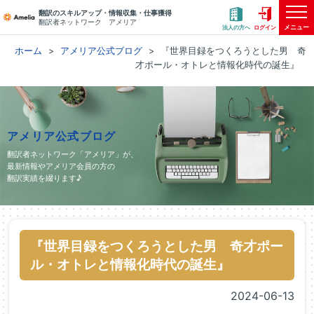
翻訳のスキルアップ・情報収集・仕事獲得
翻訳者ネットワーク アメリア
メニュー
法人の方へ
ログイン
ホーム
アメリア公式ブログ
『世界目録をつくろうとした男 奇
才ポール・オトレと情報化時代の誕生』
アメリア公式ブログ
翻訳者ネットワーク「アメリア」が、
最新情報やアメリア会員の方の
翻訳実績を綴ります♪
『世界目録をつくろうとした男 奇才ポー
ル・オトレと情報化時代の誕生』
2024-06-13