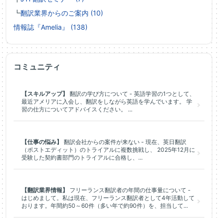
┗
翻訳業界からのご案内 (10)
情報誌『Amelia』 (138)
コミュニティ
【スキルアップ】
翻訳の学び方について - 英語学習の1つとして、
最近アメリアに入会し、翻訳をしながら英語を学んでいます。 学
習の仕方についてアドバイスください。 ...
【仕事の悩み】
翻訳会社からの案件が来ない - 現在、英日翻訳
（ポストエディット）のトライアルに複数挑戦し、 2025年12月に
受験した契約書部門のトライアルに合格し、...
【翻訳業界情報】
フリーランス翻訳者の年間の仕事量について -
はじめまして。私は現在、フリーランス翻訳者として4年活動して
おります。年間約50～60件（多い年で約90件）を、担当して...