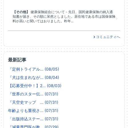
【その他】
健康保険組合について - 先日、国民健康保険の納入通
知書が届き、その額に呆然としました。居住地である市は国保保険
料が高いと聞いてはおりました。昨年...
コミュニティへ
最新記事
『定例トライアル... (08/05)
『犬は生まれなが... (08/04)
【応募受付中！】2... (08/03)
『世界のスター伝... (07/31)
『天空史マップ ... (07/31)
年齢よりも重視さ... (07/31)
「出版持込ステー... (07/31)
『減量専門医が教... (07/29)