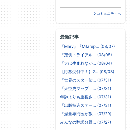
コミュニティへ
最新記事
『Marv』『Milarep... (08/07)
『定例トライアル... (08/05)
『犬は生まれなが... (08/04)
【応募受付中！】2... (08/03)
『世界のスター伝... (07/31)
『天空史マップ ... (07/31)
年齢よりも重視さ... (07/31)
「出版持込ステー... (07/31)
『減量専門医が教... (07/29)
みんなの翻訳分野... (07/27)