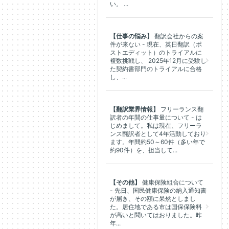
い。 ...
【仕事の悩み】
翻訳会社からの案
件が来ない - 現在、英日翻訳（ポ
ストエディット）のトライアルに
複数挑戦し、 2025年12月に受験し
た契約書部門のトライアルに合格
し、...
【翻訳業界情報】
フリーランス翻
訳者の年間の仕事量について - は
じめまして。私は現在、フリーラ
ンス翻訳者として4年活動しており
ます。年間約50～60件（多い年で
約90件）を、担当して...
【その他】
健康保険組合について
- 先日、国民健康保険の納入通知書
が届き、その額に呆然としまし
た。居住地である市は国保保険料
が高いと聞いてはおりました。昨
年...