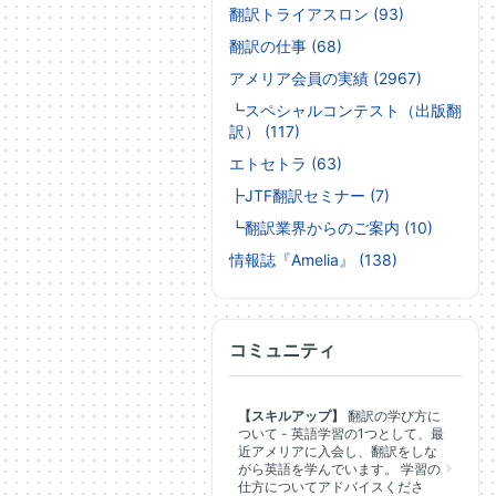
翻訳トライアスロン (93)
翻訳の仕事 (68)
アメリア会員の実績 (2967)
┗
スペシャルコンテスト（出版翻
訳） (117)
エトセトラ (63)
┣
JTF翻訳セミナー (7)
┗
翻訳業界からのご案内 (10)
情報誌『Amelia』 (138)
コミュニティ
【スキルアップ】
翻訳の学び方に
ついて - 英語学習の1つとして、最
近アメリアに入会し、翻訳をしな
がら英語を学んでいます。 学習の
仕方についてアドバイスくださ