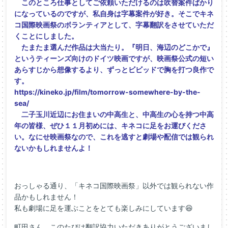
このところ仕事としてご依頼いただけるのは吹替案件ばかり
になっているのですが、私自身は字幕案件が好き。そこでキネ
コ国際映画祭のボランティアとして、字幕翻訳をさせていただ
くことにしました。
たまたま選んだ作品は大当たり。『明日、海辺のどこかで』
というティーンズ向けのドイツ映画ですが、映画祭公式の短い
あらすじから想像するより、ずっとビビッドで胸を打つ良作で
す。
https://kineko.jp/film/tomorrow-somewhere-by-the-
sea/
二子玉川近辺にお住まいの中高生と、中高生の心を持つ中高
年の皆様、ぜひ１１月初めには、キネコに足をお運びくださ
い。なにせ映画祭なので、これを逃すと劇場や配信では観られ
ないかもしれませんよ！
おっしゃる通り、「キネコ国際映画祭」以外では観られない作
品かもしれません！
私も劇場に足を運ぶことをとても楽しみにしています😆
町田さん、このたびは翻訳協力いただきありがとうございまし