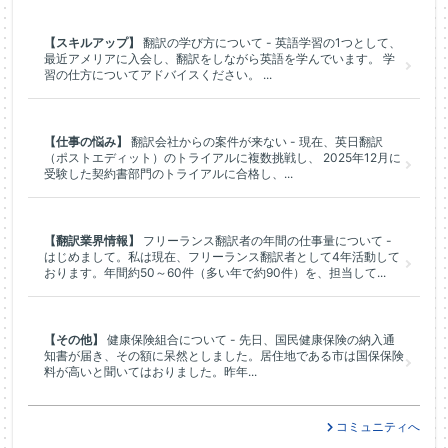
【スキルアップ】
翻訳の学び方について - 英語学習の1つとして、
最近アメリアに入会し、翻訳をしながら英語を学んでいます。 学
習の仕方についてアドバイスください。 ...
【仕事の悩み】
翻訳会社からの案件が来ない - 現在、英日翻訳
（ポストエディット）のトライアルに複数挑戦し、 2025年12月に
受験した契約書部門のトライアルに合格し、...
【翻訳業界情報】
フリーランス翻訳者の年間の仕事量について -
はじめまして。私は現在、フリーランス翻訳者として4年活動して
おります。年間約50～60件（多い年で約90件）を、担当して...
【その他】
健康保険組合について - 先日、国民健康保険の納入通
知書が届き、その額に呆然としました。居住地である市は国保保険
料が高いと聞いてはおりました。昨年...
コミュニティへ