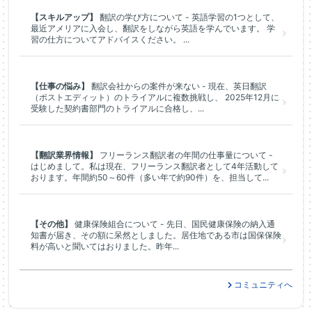
【スキルアップ】
翻訳の学び方について - 英語学習の1つとして、
最近アメリアに入会し、翻訳をしながら英語を学んでいます。 学
習の仕方についてアドバイスください。 ...
【仕事の悩み】
翻訳会社からの案件が来ない - 現在、英日翻訳
（ポストエディット）のトライアルに複数挑戦し、 2025年12月に
受験した契約書部門のトライアルに合格し、...
【翻訳業界情報】
フリーランス翻訳者の年間の仕事量について -
はじめまして。私は現在、フリーランス翻訳者として4年活動して
おります。年間約50～60件（多い年で約90件）を、担当して...
【その他】
健康保険組合について - 先日、国民健康保険の納入通
知書が届き、その額に呆然としました。居住地である市は国保保険
料が高いと聞いてはおりました。昨年...
コミュニティへ