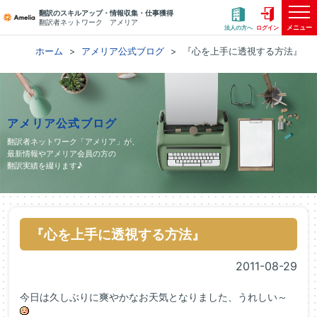
翻訳のスキルアップ・情報収集・仕事獲得
翻訳者ネットワーク アメリア
メニュー
法人の方へ
ログイン
ホーム
アメリア公式ブログ
『心を上手に透視する方法』
アメリア公式ブログ
翻訳者ネットワーク「アメリア」が、
最新情報やアメリア会員の方の
翻訳実績を綴ります♪
『心を上手に透視する方法』
2011-08-29
今日は久しぶりに爽やかなお天気となりました、うれしい～