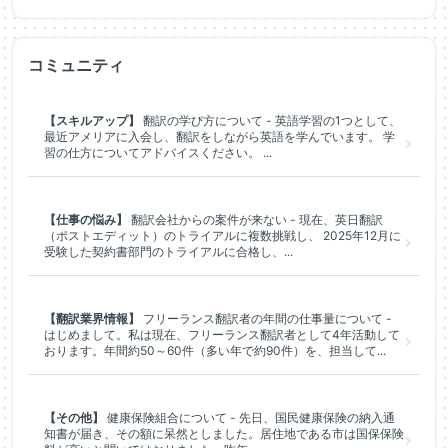
コミュニティ
【スキルアップ】
翻訳の学び方について - 英語学習の1つとして、
最近アメリアに入会し、翻訳をしながら英語を学んでいます。 学
習の仕方についてアドバイスください。 ...
【仕事の悩み】
翻訳会社からの案件が来ない - 現在、英日翻訳
（ポストエディット）のトライアルに複数挑戦し、 2025年12月に
受験した契約書部門のトライアルに合格し、...
【翻訳業界情報】
フリーランス翻訳者の年間の仕事量について -
はじめまして。私は現在、フリーランス翻訳者として4年活動して
おります。年間約50～60件（多い年で約90件）を、担当して...
【その他】
健康保険組合について - 先日、国民健康保険の納入通
知書が届き、その額に呆然としました。居住地である市は国保保険