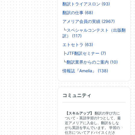
翻訳トライアスロン (93)
翻訳の仕事 (68)
アメリア会員の実績 (2967)
┗
スペシャルコンテスト（出版翻
訳） (117)
エトセトラ (63)
┣
JTF翻訳セミナー (7)
┗
翻訳業界からのご案内 (10)
情報誌『Amelia』 (138)
コミュニティ
【スキルアップ】
翻訳の学び方に
ついて - 英語学習の1つとして、最
近アメリアに入会し、翻訳をしな
がら英語を学んでいます。 学習の
仕方についてアドバイスくださ