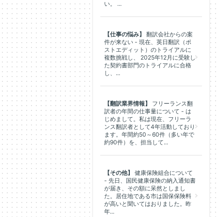
い。 ...
【仕事の悩み】
翻訳会社からの案
件が来ない - 現在、英日翻訳（ポ
ストエディット）のトライアルに
複数挑戦し、 2025年12月に受験し
た契約書部門のトライアルに合格
し、...
【翻訳業界情報】
フリーランス翻
訳者の年間の仕事量について - は
じめまして。私は現在、フリーラ
ンス翻訳者として4年活動しており
ます。年間約50～60件（多い年で
約90件）を、担当して...
【その他】
健康保険組合について
- 先日、国民健康保険の納入通知書
が届き、その額に呆然としまし
た。居住地である市は国保保険料
が高いと聞いてはおりました。昨
年...