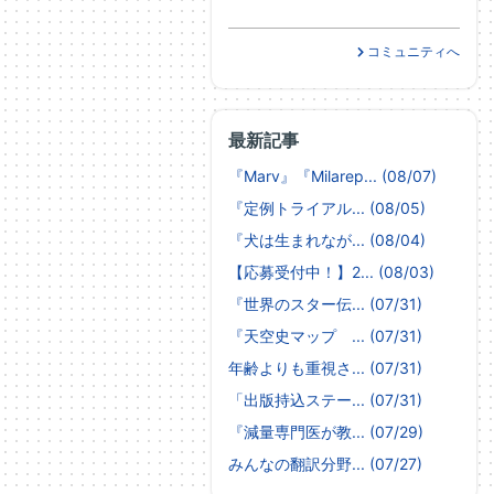
コミュニティへ
最新記事
『Marv』『Milarep... (08/07)
『定例トライアル... (08/05)
『犬は生まれなが... (08/04)
【応募受付中！】2... (08/03)
『世界のスター伝... (07/31)
『天空史マップ ... (07/31)
年齢よりも重視さ... (07/31)
「出版持込ステー... (07/31)
『減量専門医が教... (07/29)
みんなの翻訳分野... (07/27)