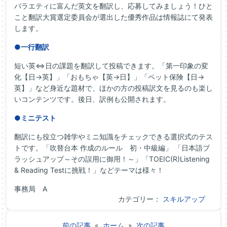
バラエティに富んだ英文を翻訳し、応募してみましょう！ひと
こと翻訳大賞選定委員会が選出した優秀作品は情報誌にて発表
します。
●一行翻訳
短い英⇔日の課題を翻訳して投稿できます。「第一印象の変
化【日→英】」「おもちゃ【英→日】」「ペット保険【日→
英】」など身近な題材で、ほかの方の投稿訳文を見るのも楽し
いコンテンツです。後日、訳例も公開されます。
●ミニテスト
翻訳にも役立つ雑学やミニ知識をチェックできる選択式のテス
トです。「吹替台本 作成のルール 初・中級編」 「日本語ブ
ラッシュアップ～その誤用に御用！～」「TOEIC(R)Listening
& Reading Testに挑戦！」などテーマは様々！
事務局 A
カテゴリー：
スキルアップ
前の記事
«
ホーム
»
次の記事