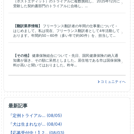
（ポストエディット）のトライアルに複数挑戦し、 2025年12月に
受験した契約書部門のトライアルに合格し、...
【翻訳業界情報】
フリーランス翻訳者の年間の仕事量について -
はじめまして。私は現在、フリーランス翻訳者として4年活動して
おります。年間約50～60件（多い年で約90件）を、担当して...
【その他】
健康保険組合について - 先日、国民健康保険の納入通
知書が届き、その額に呆然としました。居住地である市は国保保険
料が高いと聞いてはおりました。昨年...
コミュニティへ
最新記事
『定例トライアル... (08/05)
『犬は生まれなが... (08/04)
【応募受付中！】2... (08/03)