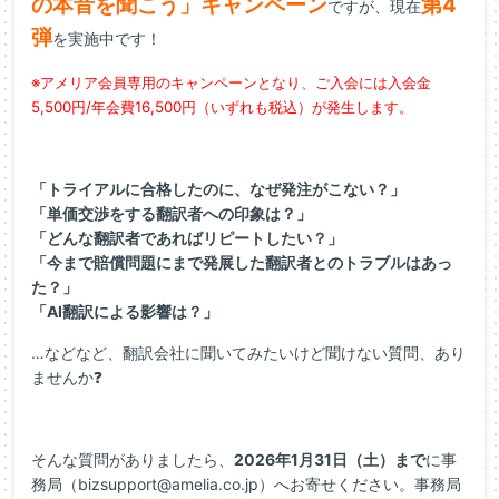
の本音を聞こう」キャンペーン
第4
ですが、現在
弾
を実施中です！
※アメリア会員専用のキャンペーンとなり、ご入会には入会金
5,500円/年会費16,500円（いずれも税込）が発生します。
「トライアルに合格したのに、なぜ発注がこない？」
「単価交渉をする翻訳者への印象は？」
「どんな翻訳者であればリピートしたい？」
「今まで賠償問題にまで発展した翻訳者とのトラブルはあっ
た？」
「AI翻訳による影響は？」
…などなど、翻訳会社に聞いてみたいけど聞けない質問、あり
ませんか❓
そんな質問がありましたら、
2026年1月31日（土）まで
に事
務局（bizsupport@amelia.co.jp）へお寄せください。事務局