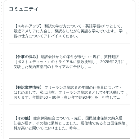
コミュニティ
【スキルアップ】
翻訳の学び方について - 英語学習の1つとして、
最近アメリアに入会し、翻訳をしながら英語を学んでいます。 学
習の仕方についてアドバイスください。 ...
【仕事の悩み】
翻訳会社からの案件が来ない - 現在、英日翻訳
（ポストエディット）のトライアルに複数挑戦し、 2025年12月に
受験した契約書部門のトライアルに合格し、...
【翻訳業界情報】
フリーランス翻訳者の年間の仕事量について -
はじめまして。私は現在、フリーランス翻訳者として4年活動して
おります。年間約50～60件（多い年で約90件）を、担当して...
【その他】
健康保険組合について - 先日、国民健康保険の納入通
知書が届き、その額に呆然としました。居住地である市は国保保険
料が高いと聞いてはおりました。昨年...