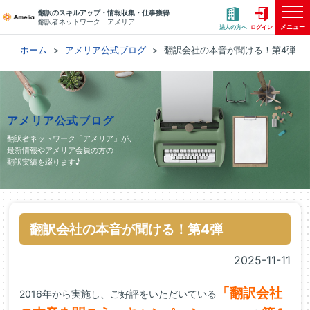
翻訳のスキルアップ・情報収集・仕事獲得
翻訳者ネットワーク アメリア
メニュー
法人の方へ
ログイン
ホーム
アメリア公式ブログ
翻訳会社の本音が聞ける！第4弾
アメリア公式ブログ
翻訳者ネットワーク「アメリア」が、
最新情報やアメリア会員の方の
翻訳実績を綴ります♪
翻訳会社の本音が聞ける！第4弾
2025-11-11
「翻訳会社
2016年から実施し、ご好評をいただいている