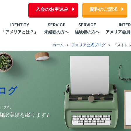
入会のお申込み
資料のご請求
IDENTITY
SERVICE
SERVICE
INTE
「アメリアとは？」
未経験の方へ
経験者の方へ
アメリア会員
ホーム
アメリア公式ブログ
『ストレン
ログ
」が、
翻訳実績を綴ります♪