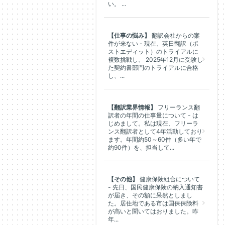
い。 ...
【仕事の悩み】
翻訳会社からの案
件が来ない - 現在、英日翻訳（ポ
ストエディット）のトライアルに
複数挑戦し、 2025年12月に受験し
た契約書部門のトライアルに合格
し、...
【翻訳業界情報】
フリーランス翻
訳者の年間の仕事量について - は
じめまして。私は現在、フリーラ
ンス翻訳者として4年活動しており
ます。年間約50～60件（多い年で
約90件）を、担当して...
【その他】
健康保険組合について
- 先日、国民健康保険の納入通知書
が届き、その額に呆然としまし
た。居住地である市は国保保険料
が高いと聞いてはおりました。昨
年...