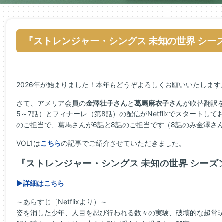
『ストレンジャー・シングス 未知の世界 シー
2026年が始まりました！本年もどうぞよろしくお願いいたします
さて、アメリア会員の
金澤壮子さん
と
葛馬麻衣子さん
が吹替翻訳を
5～7話）とフィナーレ（第8話）の配信がNetflixでスタートし
のご担当で、葛馬さんが6話と8話のご担当です（8話のみ金澤さ
VOL1は
こちら
の記事でご紹介させていただきました。
『ストレンジャー・シングス 未知の世界 シーズ
▶詳細はこちら
～あらすじ（Netflixより）～
姿を消した少年、人目を忍び行われる数々の実験、破壊的な超常