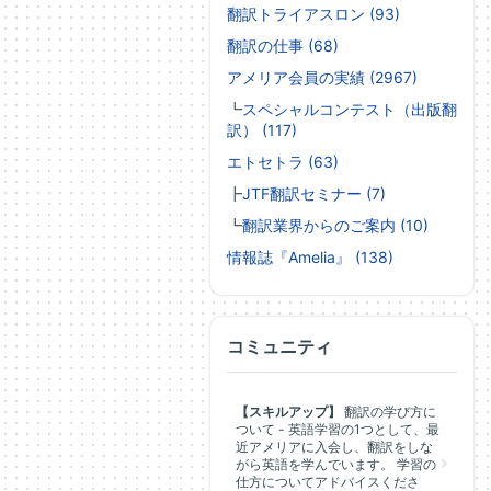
翻訳トライアスロン (93)
翻訳の仕事 (68)
アメリア会員の実績 (2967)
┗
スペシャルコンテスト（出版翻
訳） (117)
エトセトラ (63)
┣
JTF翻訳セミナー (7)
┗
翻訳業界からのご案内 (10)
情報誌『Amelia』 (138)
コミュニティ
【スキルアップ】
翻訳の学び方に
ついて - 英語学習の1つとして、最
近アメリアに入会し、翻訳をしな
がら英語を学んでいます。 学習の
仕方についてアドバイスくださ