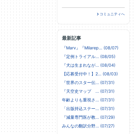
コミュニティへ
最新記事
『Marv』『Milarep... (08/07)
『定例トライアル... (08/05)
『犬は生まれなが... (08/04)
【応募受付中！】2... (08/03)
『世界のスター伝... (07/31)
『天空史マップ ... (07/31)
年齢よりも重視さ... (07/31)
「出版持込ステー... (07/31)
『減量専門医が教... (07/29)
みんなの翻訳分野... (07/27)