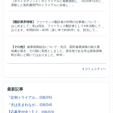
（ポストエディット）のトライアルに複数挑戦し、 2025年12月に
受験した契約書部門のトライアルに合格し、...
【翻訳業界情報】
フリーランス翻訳者の年間の仕事量について -
はじめまして。私は現在、フリーランス翻訳者として4年活動して
おります。年間約50～60件（多い年で約90件）を、担当して...
【その他】
健康保険組合について - 先日、国民健康保険の納入通
知書が届き、その額に呆然としました。居住地である市は国保保険
料が高いと聞いてはおりました。昨年...
コミュニティへ
最新記事
『定例トライアル... (08/05)
『犬は生まれなが... (08/04)
【応募受付中！】2... (08/03)