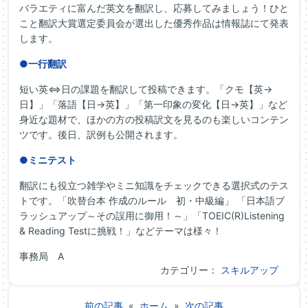
バラエティに富んだ英文を翻訳し、応募してみましょう！ひと
こと翻訳大賞選定委員会が選出した優秀作品は情報誌にて発表
します。
●一行翻訳
短い英⇔日の課題を翻訳して投稿できます。「クモ【英→
日】」「落語【日→英】」「第一印象の変化【日→英】」など
身近な題材で、ほかの方の投稿訳文を見るのも楽しいコンテン
ツです。後日、訳例も公開されます。
●ミニテスト
翻訳にも役立つ雑学やミニ知識をチェックできる選択式のテス
トです。「吹替台本 作成のルール 初・中級編」 「日本語ブ
ラッシュアップ～その誤用に御用！～」「TOEIC(R)Listening
& Reading Testに挑戦！」などテーマは様々！
事務局 A
カテゴリー：
スキルアップ
前の記事
«
ホーム
»
次の記事