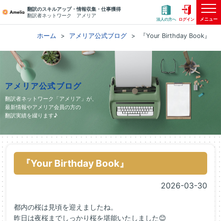
翻訳のスキルアップ・情報収集・仕事獲得
翻訳者ネットワーク アメリア
メニュー
法人の方へ
ログイン
ホーム
アメリア公式ブログ
『Your Birthday Book』
アメリア公式ブログ
翻訳者ネットワーク「アメリア」が、
最新情報やアメリア会員の方の
翻訳実績を綴ります♪
『Your Birthday Book』
2026-03-30
都内の桜は見頃を迎えましたね。
昨日は夜桜までしっかり桜を堪能いたしました😊