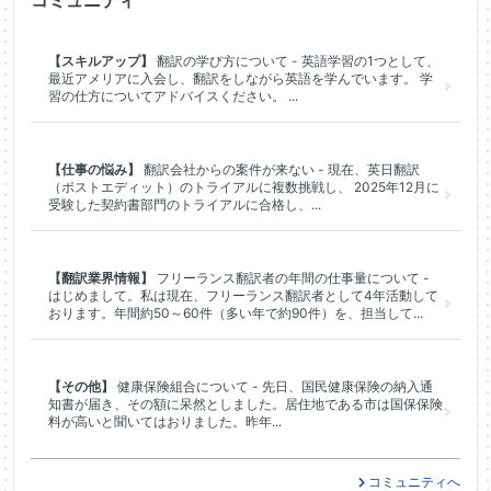
コミュニティ
【スキルアップ】
翻訳の学び方について - 英語学習の1つとして、
最近アメリアに入会し、翻訳をしながら英語を学んでいます。 学
習の仕方についてアドバイスください。 ...
【仕事の悩み】
翻訳会社からの案件が来ない - 現在、英日翻訳
（ポストエディット）のトライアルに複数挑戦し、 2025年12月に
受験した契約書部門のトライアルに合格し、...
【翻訳業界情報】
フリーランス翻訳者の年間の仕事量について -
はじめまして。私は現在、フリーランス翻訳者として4年活動して
おります。年間約50～60件（多い年で約90件）を、担当して...
【その他】
健康保険組合について - 先日、国民健康保険の納入通
知書が届き、その額に呆然としました。居住地である市は国保保険
料が高いと聞いてはおりました。昨年...
コミュニティへ