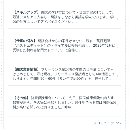
【スキルアップ】
翻訳の学び方について - 英語学習の1つとして、
最近アメリアに入会し、翻訳をしながら英語を学んでいます。 学
習の仕方についてアドバイスください。 ...
【仕事の悩み】
翻訳会社からの案件が来ない - 現在、英日翻訳
（ポストエディット）のトライアルに複数挑戦し、 2025年12月に
受験した契約書部門のトライアルに合格し、...
【翻訳業界情報】
フリーランス翻訳者の年間の仕事量について -
はじめまして。私は現在、フリーランス翻訳者として4年活動して
おります。年間約50～60件（多い年で約90件）を、担当して...
【その他】
健康保険組合について - 先日、国民健康保険の納入通
知書が届き、その額に呆然としました。居住地である市は国保保険
料が高いと聞いてはおりました。昨年...
コミュニティへ