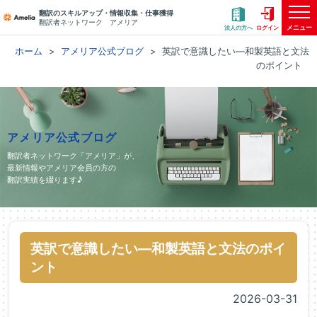
翻訳のスキルアップ・情報収集・仕事獲得
翻訳者ネットワーク アメリア
メニュー
法人の方へ
ログイン
ホーム
アメリア公式ブログ
英訳で意識したい―和製英語と文法
のポイント
アメリア公式ブログ
翻訳者ネットワーク「アメリア」が、
最新情報やアメリア会員の方の
翻訳実績を綴ります♪
英訳で意識したい―和製英語と文法のポイ
ント
2026-03-31