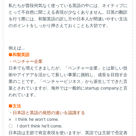
私たちが普段何気なく使っている英語の中には、ネイティブに
とって不自然に聞こえる表現が少なくありません。日英の翻訳
を行う際には、和製英語の訳し方や日本人が間違いやすい文法
のポイントをしっかり押さえておくことも大切です。
例えば…
■和製英語
・ベンチャー企業
日本でも増えてきましたが、「ベンチャー企業」とは新しい技
術やアイデアを活かして新しい事業に挑戦し、成長を目指す企
業のことです。「ベンチャービジネス」から派生してできた言
葉とされていますが、海外では一般的にstartup companyと言
われています。
■文法
・日本語と英語の発想の違いを認識する
× I think he won’t come.
〇 I don’t think he’ll come.
日本語は主節で肯定表現を使いますが、英語では主節で否定表