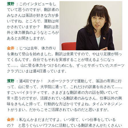
濱野
：このインタビューをし
ていて思うのですが、翻訳者の
みなさんは落語が好きな方が多
いですね。ところで、運動は何
かされていますか？ 翻訳は意
外と体力勝負のようなところが
あるとお聞きしますが。
金井
：じつは去年、体力作り
を兼ねて登山を始めました。翻訳は坐業ですので、やはり足腰が弱っ
てくるんです。自分でもそれを実感することが増えるようになっ
て……。山に登る体力をつけるためにも、ずっとサボっていたスポーツ
クラブにいまは週4日通っています。
濱野
：週4回ですか！ スポーツクラブで運動して、落語の寄席に行
って、山に登って、大学院に通って、これだけの訳書を出されて……。
すごいバイタリティです。さまざまな翻訳者の方の話を聞いていて
常々思うのですが、活躍されている翻訳者のみなさん、仕事以外の興
味をきちんと持って、行動的な方ばかりですよね。タイムマネジメン
トがうまい。だからこそご活躍されているのだと思いますが。
金井
：私なんかまだまだですよ。いつ寝て、いつ仕事をしている
の？ と思うぐらいパワフルに活動している翻訳者さんがたくさんい