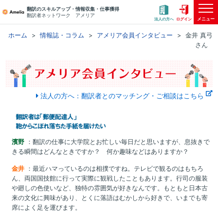
翻訳のスキルアップ・情報収集・仕事獲得
翻訳者ネットワーク アメリア
メニュー
法人の方へ
ログイン
ホーム
情報誌・コラム
アメリア会員インタビュー
金井 真弓
さん
法人の方へ：翻訳者とのマッチング・ご相談はこちら
濱野
：翻訳の仕事に大学院とお忙しい毎日だと思いますが、息抜きで
きる瞬間はどんなときですか？ 何か趣味などはありますか？
金井
：最近ハマっているのは相撲ですね。テレビで観るのはもちろ
ん、両国国技館に行って実際に観戦したこともあります。行司の服装
や廻しの色使いなど、独特の雰囲気が好きなんです。もともと日本古
来の文化に興味があり、とくに落語はむかしから好きで、いまでも寄
席によく足を運びます。