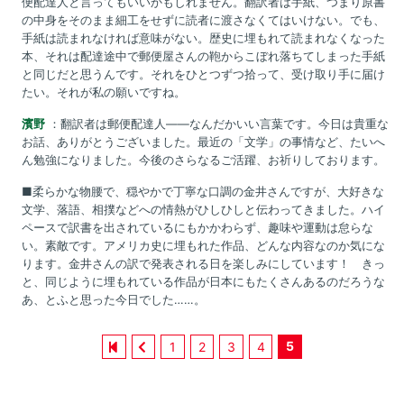
便配達人と言ってもいいかもしれません。翻訳者は手紙、つまり原書
の中身をそのまま細工をせずに読者に渡さなくてはいけない。でも、
手紙は読まれなければ意味がない。歴史に埋もれて読まれなくなった
本、それは配達途中で郵便屋さんの鞄からこぼれ落ちてしまった手紙
と同じだと思うんです。それをひとつずつ拾って、受け取り手に届け
たい。それが私の願いですね。
濱野
：翻訳者は郵便配達人――なんだかいい言葉です。今日は貴重な
お話、ありがとうございました。最近の「文学」の事情など、たいへ
ん勉強になりました。今後のさらなるご活躍、お祈りしております。
■柔らかな物腰で、穏やかで丁寧な口調の金井さんですが、大好きな
文学、落語、相撲などへの情熱がひしひしと伝わってきました。ハイ
ペースで訳書を出されているにもかかわらず、趣味や運動は怠らな
い。素敵です。アメリカ史に埋もれた作品、どんな内容なのか気にな
ります。金井さんの訳で発表される日を楽しみにしています！ きっ
と、同じように埋もれている作品が日本にもたくさんあるのだろうな
あ、とふと思った今日でした……。
5
1
2
3
4