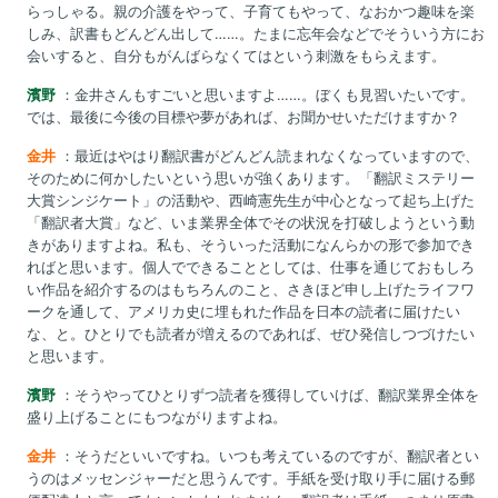
らっしゃる。親の介護をやって、子育てもやって、なおかつ趣味を楽
しみ、訳書もどんどん出して……。たまに忘年会などでそういう方にお
会いすると、自分もがんばらなくてはという刺激をもらえます。
濱野
：金井さんもすごいと思いますよ……。ぼくも見習いたいです。
では、最後に今後の目標や夢があれば、お聞かせいただけますか？
金井
：最近はやはり翻訳書がどんどん読まれなくなっていますので、
そのために何かしたいという思いが強くあります。「翻訳ミステリー
大賞シンジケート」の活動や、西崎憲先生が中心となって起ち上げた
「翻訳者大賞」など、いま業界全体でその状況を打破しようという動
きがありますよね。私も、そういった活動になんらかの形で参加でき
ればと思います。個人でできることとしては、仕事を通じておもしろ
い作品を紹介するのはもちろんのこと、さきほど申し上げたライフワ
ークを通して、アメリカ史に埋もれた作品を日本の読者に届けたい
な、と。ひとりでも読者が増えるのであれば、ぜひ発信しつづけたい
と思います。
濱野
：そうやってひとりずつ読者を獲得していけば、翻訳業界全体を
盛り上げることにもつながりますよね。
金井
：そうだといいですね。いつも考えているのですが、翻訳者とい
うのはメッセンジャーだと思うんです。手紙を受け取り手に届ける郵