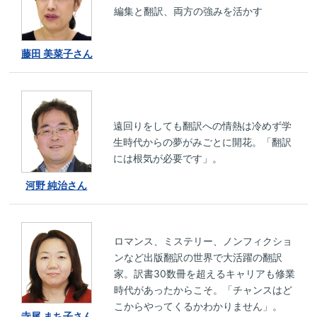
編集と翻訳、両方の強みを活かす
藤田 美菜子さん
遠回りをしても翻訳への情熱は冷めず学
生時代からの夢がみごとに開花。「翻訳
には根気が必要です」。
河野 純治さん
ロマンス、ミステリー、ノンフィクショ
ンなど出版翻訳の世界で大活躍の翻訳
家。訳書30数冊を超えるキャリアも修業
時代があったからこそ。「チャンスはど
こからやってくるかわかりません」。
寺尾 まち子さん