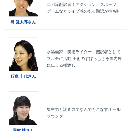
二刀流翻訳者！アクション、スポーツ、
ゲームなどライブ感のある翻訳が持ち味
島 健太郎さん
水墨画家、美術ライター、翻訳者として
マルチに活動 美術のすばらしさを国内外
に伝える橋渡し
鮫島 圭代さん
集中力と調査力でなんでもこなすオール
ラウンダー
岡村 桂さん