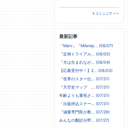
コミュニティへ
最新記事
『Marv』『Milarep... (08/07)
『定例トライアル... (08/05)
『犬は生まれなが... (08/04)
【応募受付中！】2... (08/03)
『世界のスター伝... (07/31)
『天空史マップ ... (07/31)
年齢よりも重視さ... (07/31)
「出版持込ステー... (07/31)
『減量専門医が教... (07/29)
みんなの翻訳分野... (07/27)