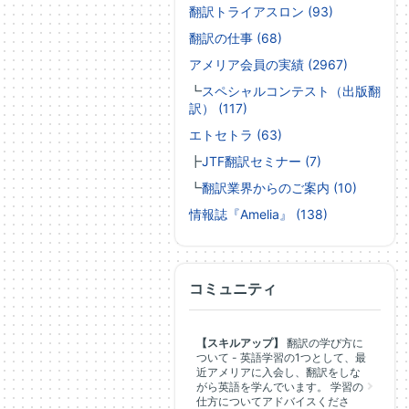
翻訳トライアスロン (93)
翻訳の仕事 (68)
アメリア会員の実績 (2967)
┗
スペシャルコンテスト（出版翻
訳） (117)
エトセトラ (63)
┣
JTF翻訳セミナー (7)
┗
翻訳業界からのご案内 (10)
情報誌『Amelia』 (138)
コミュニティ
【スキルアップ】
翻訳の学び方に
ついて - 英語学習の1つとして、最
近アメリアに入会し、翻訳をしな
がら英語を学んでいます。 学習の
仕方についてアドバイスくださ