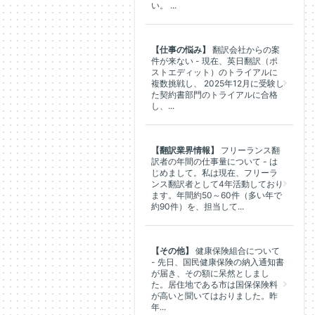
い。 ...
【仕事の悩み】
翻訳会社からの案
件が来ない - 現在、英日翻訳（ポ
ストエディット）のトライアルに
複数挑戦し、 2025年12月に受験し
た契約書部門のトライアルに合格
し、...
【翻訳業界情報】
フリーランス翻
訳者の年間の仕事量について - は
じめまして。私は現在、フリーラ
ンス翻訳者として4年活動しており
ます。年間約50～60件（多い年で
約90件）を、担当して...
【その他】
健康保険組合について
- 先日、国民健康保険の納入通知書
が届き、その額に呆然としまし
た。居住地である市は国保保険料
が高いと聞いてはおりました。昨
年...