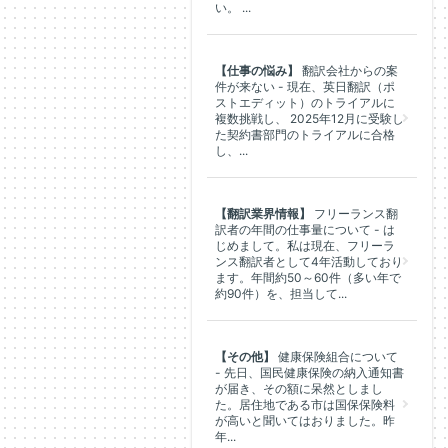
い。 ...
【仕事の悩み】
翻訳会社からの案
件が来ない - 現在、英日翻訳（ポ
ストエディット）のトライアルに
複数挑戦し、 2025年12月に受験し
た契約書部門のトライアルに合格
し、...
【翻訳業界情報】
フリーランス翻
訳者の年間の仕事量について - は
じめまして。私は現在、フリーラ
ンス翻訳者として4年活動しており
ます。年間約50～60件（多い年で
約90件）を、担当して...
【その他】
健康保険組合について
- 先日、国民健康保険の納入通知書
が届き、その額に呆然としまし
た。居住地である市は国保保険料
が高いと聞いてはおりました。昨
年...