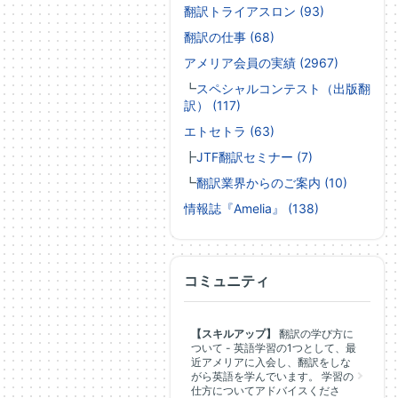
翻訳トライアスロン (93)
翻訳の仕事 (68)
アメリア会員の実績 (2967)
┗
スペシャルコンテスト（出版翻
訳） (117)
エトセトラ (63)
┣
JTF翻訳セミナー (7)
┗
翻訳業界からのご案内 (10)
情報誌『Amelia』 (138)
コミュニティ
【スキルアップ】
翻訳の学び方に
ついて - 英語学習の1つとして、最
近アメリアに入会し、翻訳をしな
がら英語を学んでいます。 学習の
仕方についてアドバイスくださ