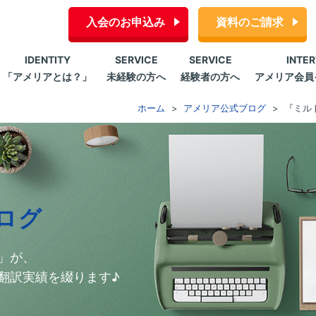
入会のお申込み
資料のご請求
IDENTITY
SERVICE
SERVICE
INTE
「アメリアとは？」
未経験の方へ
経験者の方へ
アメリア会員
ホーム
アメリア公式ブログ
『ミル
ログ
」が、
翻訳実績を綴ります♪