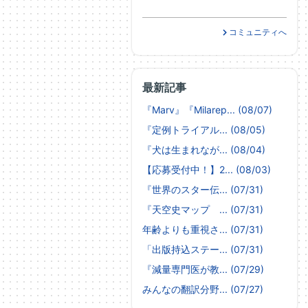
コミュニティへ
最新記事
『Marv』『Milarep... (08/07)
『定例トライアル... (08/05)
『犬は生まれなが... (08/04)
【応募受付中！】2... (08/03)
『世界のスター伝... (07/31)
『天空史マップ ... (07/31)
年齢よりも重視さ... (07/31)
「出版持込ステー... (07/31)
『減量専門医が教... (07/29)
みんなの翻訳分野... (07/27)