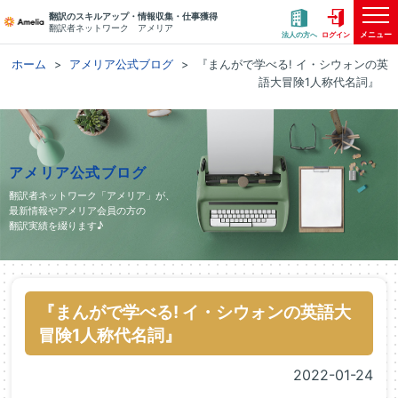
翻訳のスキルアップ・情報収集・仕事獲得
翻訳者ネットワーク アメリア
メニュー
法人の方へ
ログイン
ホーム
アメリア公式ブログ
『まんがで学べる! イ・シウォンの英
語大冒険1人称代名詞』
アメリア公式ブログ
翻訳者ネットワーク「アメリア」が、
最新情報やアメリア会員の方の
翻訳実績を綴ります♪
『まんがで学べる! イ・シウォンの英語大
冒険1人称代名詞』
2022-01-24