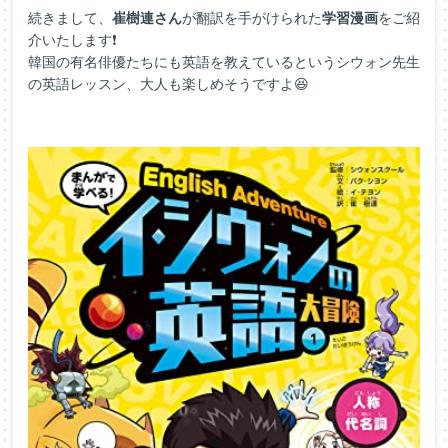
続きまして、
崔樹連さん
が翻訳を手がけられた
学習漫画
をご紹
介いたします❗
韓国の有名俳優たちにも英語を教えているというシウォン先生
の英語レッスン、大人も楽しめそうですよ😆