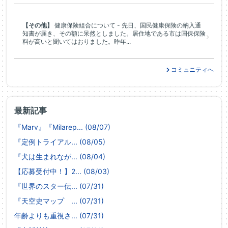
【その他】
健康保険組合について - 先日、国民健康保険の納入通
知書が届き、その額に呆然としました。居住地である市は国保保険
料が高いと聞いてはおりました。昨年...
コミュニティへ
最新記事
『Marv』『Milarep... (08/07)
『定例トライアル... (08/05)
『犬は生まれなが... (08/04)
【応募受付中！】2... (08/03)
『世界のスター伝... (07/31)
『天空史マップ ... (07/31)
年齢よりも重視さ... (07/31)