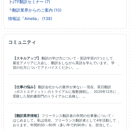
┣
JTF翻訳セミナー (7)
┗
翻訳業界からのご案内 (10)
情報誌『Amelia』 (138)
コミュニティ
【スキルアップ】
翻訳の学び方について - 英語学習の1つとして、
最近アメリアに入会し、翻訳をしながら英語を学んでいます。 学
習の仕方についてアドバイスください。 ...
【仕事の悩み】
翻訳会社からの案件が来ない - 現在、英日翻訳
（ポストエディット）のトライアルに複数挑戦し、 2025年12月に
受験した契約書部門のトライアルに合格し、...
【翻訳業界情報】
フリーランス翻訳者の年間の仕事量について -
はじめまして。私は現在、フリーランス翻訳者として4年活動して
おります。年間約50～60件（多い年で約90件）を、担当して...