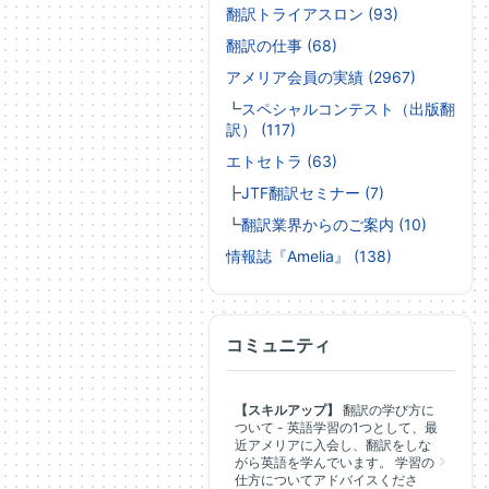
翻訳トライアスロン (93)
翻訳の仕事 (68)
アメリア会員の実績 (2967)
┗
スペシャルコンテスト（出版翻
訳） (117)
エトセトラ (63)
┣
JTF翻訳セミナー (7)
┗
翻訳業界からのご案内 (10)
情報誌『Amelia』 (138)
コミュニティ
【スキルアップ】
翻訳の学び方に
ついて - 英語学習の1つとして、最
近アメリアに入会し、翻訳をしな
がら英語を学んでいます。 学習の
仕方についてアドバイスくださ