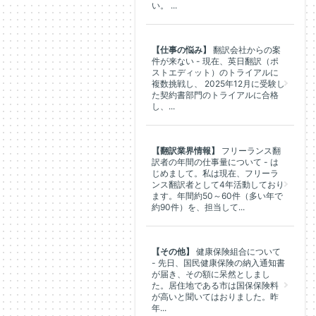
い。 ...
【仕事の悩み】
翻訳会社からの案
件が来ない - 現在、英日翻訳（ポ
ストエディット）のトライアルに
複数挑戦し、 2025年12月に受験し
た契約書部門のトライアルに合格
し、...
【翻訳業界情報】
フリーランス翻
訳者の年間の仕事量について - は
じめまして。私は現在、フリーラ
ンス翻訳者として4年活動しており
ます。年間約50～60件（多い年で
約90件）を、担当して...
【その他】
健康保険組合について
- 先日、国民健康保険の納入通知書
が届き、その額に呆然としまし
た。居住地である市は国保保険料
が高いと聞いてはおりました。昨
年...