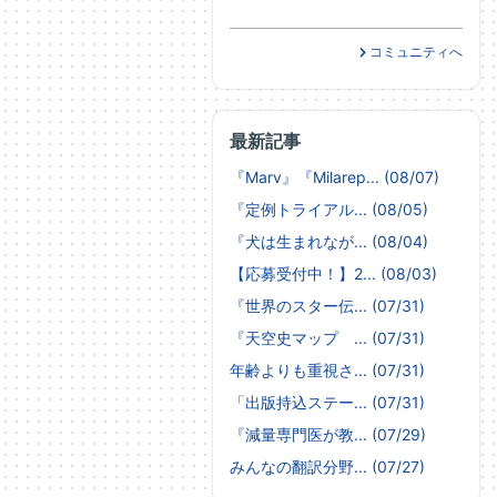
コミュニティへ
最新記事
『Marv』『Milarep... (08/07)
『定例トライアル... (08/05)
『犬は生まれなが... (08/04)
【応募受付中！】2... (08/03)
『世界のスター伝... (07/31)
『天空史マップ ... (07/31)
年齢よりも重視さ... (07/31)
「出版持込ステー... (07/31)
『減量専門医が教... (07/29)
みんなの翻訳分野... (07/27)