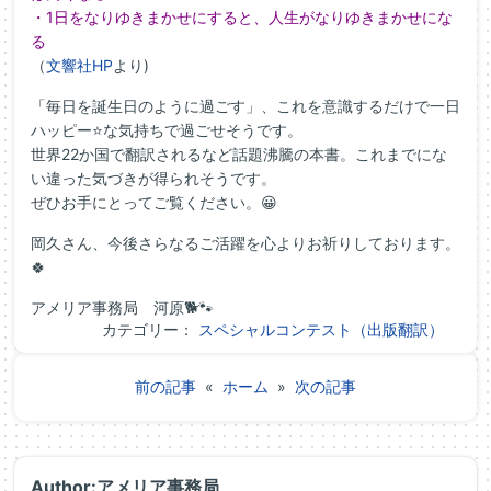
・1日をなりゆきまかせにすると、人生がなりゆきまかせにな
る
（
文響社HP
より)
「毎日を誕生日のように過ごす」、これを意識するだけで一日
ハッピー⭐な気持ちで過ごせそうです。
世界22か国で翻訳されるなど話題沸騰の本書。これまでにな
い違った気づきが得られそうです。
ぜひお手にとってご覧ください。😀
岡久さん、今後さらなるご活躍を心よりお祈りしております。
🍀
アメリア事務局 河原🐕🐾
カテゴリー：
スペシャルコンテスト（出版翻訳）
前の記事
«
ホーム
»
次の記事
Author:アメリア事務局