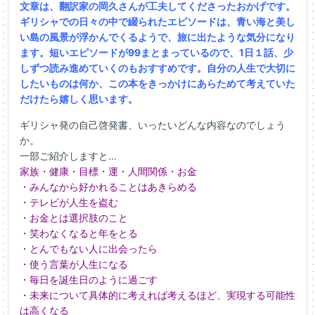
文章は、翻訳家の岡久さんが工夫してくださったおかげです。
ギリシャでの日々の中で綴られたエピソードは、青い海と美し
い島の風景が浮かんでくるようで、旅に出たような気分になり
ます。短いエピソードが99まとまっているので、1日１話、少
しずつ読み進めていくのもおすすめです。自分の人生で大切に
したいものは何か、この本をきっかけにあらためて考えていた
だけたら嬉しく思います。
ギリシャ発の自己啓発書、いったいどんな内容なのでしょう
か。
一部ご紹介しますと…
家族・健康・目標・運・人間関係・お金
・みんなから好かれることはあきらめる
・テレビが人生を盗む
・お金とは選択肢のこと
・笑わなくなると年をとる
・とんでもない人に出会ったら
・使う言葉が人生になる
・毎日を誕生日のように過ごす
・未来について具体的に考えれば考えるほど、実現する可能性
は高くなる