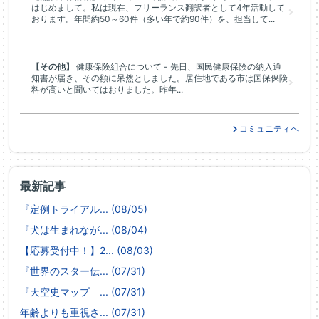
はじめまして。私は現在、フリーランス翻訳者として4年活動して
おります。年間約50～60件（多い年で約90件）を、担当して...
【その他】
健康保険組合について - 先日、国民健康保険の納入通
知書が届き、その額に呆然としました。居住地である市は国保保険
料が高いと聞いてはおりました。昨年...
コミュニティへ
最新記事
『定例トライアル... (08/05)
『犬は生まれなが... (08/04)
【応募受付中！】2... (08/03)
『世界のスター伝... (07/31)
『天空史マップ ... (07/31)
年齢よりも重視さ... (07/31)