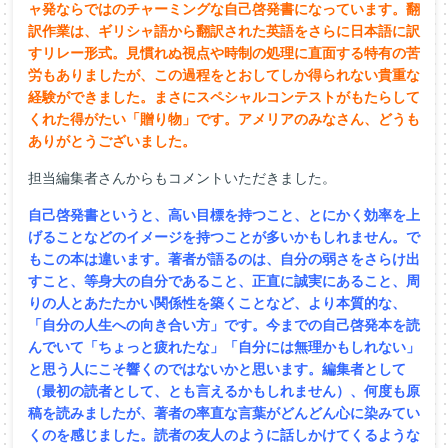
ャ発ならではのチャーミングな自己啓発書になっています。翻
訳作業は、ギリシャ語から翻訳された英語をさらに日本語に訳
すリレー形式。見慣れぬ視点や時制の処理に直面する特有の苦
労もありましたが、この過程をとおしてしか得られない貴重な
経験ができました。まさにスペシャルコンテストがもたらして
くれた得がたい「贈り物」です。アメリアのみなさん、どうも
ありがとうございました。
担当編集者さんからもコメントいただきました。
自己啓発書というと、高い目標を持つこと、とにかく効率を上
げることなどのイメージを持つことが多いかもしれません。で
もこの本は違います。著者が語るのは、自分の弱さをさらけ出
すこと、等身大の自分であること、正直に誠実にあること、周
りの人とあたたかい関係性を築くことなど、より本質的な、
「自分の人生への向き合い方」です。今までの自己啓発本を読
んでいて「ちょっと疲れたな」「自分には無理かもしれない」
と思う人にこそ響くのではないかと思います。編集者として
（最初の読者として、とも言えるかもしれません）、何度も原
稿を読みましたが、著者の率直な言葉がどんどん心に染みてい
くのを感じました。読者の友人のように話しかけてくるような