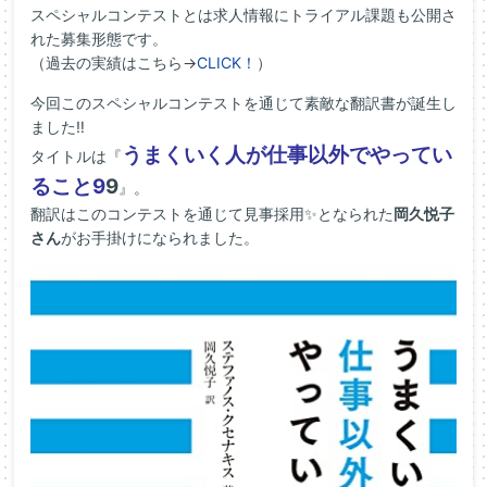
スペシャルコンテストとは求人情報にトライアル課題も公開さ
れた募集形態です。
（過去の実績はこちら→
CLICK！
）
今回このスペシャルコンテストを通じて素敵な翻訳書が誕生し
ました‼
うまくいく人が仕事以外でやってい
タイトルは『
ること9
9
』。
翻訳はこのコンテストを通じて見事採用✨となられた
岡久悦子
さん
がお手掛けになられました。