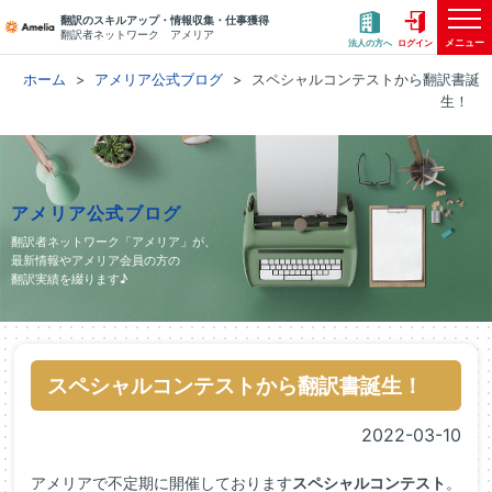
翻訳のスキルアップ・情報収集・仕事獲得
翻訳者ネットワーク アメリア
メニュー
法人の方へ
ログイン
ホーム
アメリア公式ブログ
スペシャルコンテストから翻訳書誕
生！
アメリア公式ブログ
翻訳者ネットワーク「アメリア」が、
最新情報やアメリア会員の方の
翻訳実績を綴ります♪
スペシャルコンテストから翻訳書誕生！
2022-03-10
アメリアで不定期に開催しております
スペシャルコンテスト
。