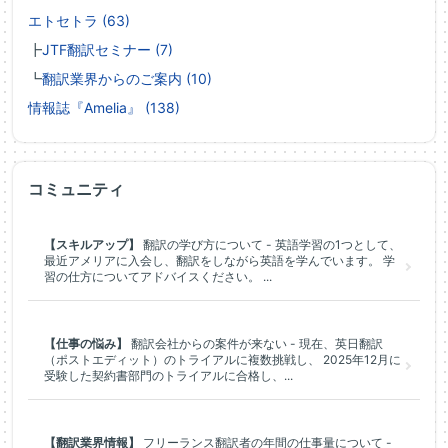
エトセトラ (63)
┣
JTF翻訳セミナー (7)
┗
翻訳業界からのご案内 (10)
情報誌『Amelia』 (138)
コミュニティ
【スキルアップ】
翻訳の学び方について - 英語学習の1つとして、
最近アメリアに入会し、翻訳をしながら英語を学んでいます。 学
習の仕方についてアドバイスください。 ...
【仕事の悩み】
翻訳会社からの案件が来ない - 現在、英日翻訳
（ポストエディット）のトライアルに複数挑戦し、 2025年12月に
受験した契約書部門のトライアルに合格し、...
【翻訳業界情報】
フリーランス翻訳者の年間の仕事量について -