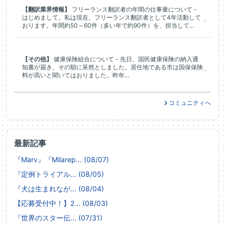
【翻訳業界情報】
フリーランス翻訳者の年間の仕事量について -
はじめまして。私は現在、フリーランス翻訳者として4年活動して
おります。年間約50～60件（多い年で約90件）を、担当して...
【その他】
健康保険組合について - 先日、国民健康保険の納入通
知書が届き、その額に呆然としました。居住地である市は国保保険
料が高いと聞いてはおりました。昨年...
コミュニティへ
最新記事
『Marv』『Milarep... (08/07)
『定例トライアル... (08/05)
『犬は生まれなが... (08/04)
【応募受付中！】2... (08/03)
『世界のスター伝... (07/31)