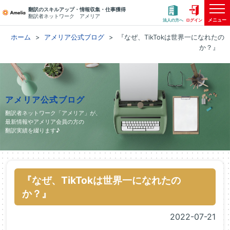
翻訳のスキルアップ・情報収集・仕事獲得
翻訳者ネットワーク アメリア
メニュー
法人の方へ
ログイン
ホーム
アメリア公式ブログ
『なぜ、TikTokは世界一になれたの
か？』
アメリア公式ブログ
翻訳者ネットワーク「アメリア」が、
最新情報やアメリア会員の方の
翻訳実績を綴ります♪
『なぜ、TikTokは世界一になれたの
か？』
2022-07-21