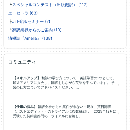
┗
スペシャルコンテスト（出版翻訳） (117)
エトセトラ (63)
┣
JTF翻訳セミナー (7)
┗
翻訳業界からのご案内 (10)
情報誌『Amelia』 (138)
コミュニティ
【スキルアップ】
翻訳の学び方について - 英語学習の1つとして、
最近アメリアに入会し、翻訳をしながら英語を学んでいます。 学
習の仕方についてアドバイスください。 ...
【仕事の悩み】
翻訳会社からの案件が来ない - 現在、英日翻訳
（ポストエディット）のトライアルに複数挑戦し、 2025年12月に
受験した契約書部門のトライアルに合格し、...