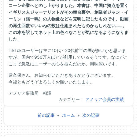
コーン企業へとのし上がりました。本書は、中国に拠点を置く
イギリス人ジャーナリストがその舞台裏や、創業者ジャン・イ
ーミン（張一鳴）の人物像などを克明に記したものです。動画
の再生回数やいいねの数は仕組まれたものかもしれない……。
この本を訳してネット上の色々なことが気になるようになりま
した」
TikTokユーザーは主に10代～20代前半の層が多いかと思いま
すが、国内で950万人ほどが利用しているそうです。なにがこ
こまで急激にユーザーの心を掴んだのか、興味深いです。
露久保さん、お知らせいただきありがとうございます。
今後ともどうぞよろしくお願いいたします。
アメリア事務局 相澤
カテゴリー：
アメリア会員の実績
前の記事
«
ホーム
»
次の記事