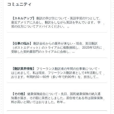
コミュニティ
【スキルアップ】
翻訳の学び方について - 英語学習の1つとして、
最近アメリアに入会し、翻訳をしながら英語を学んでいます。 学
習の仕方についてアドバイスください。 ...
【仕事の悩み】
翻訳会社からの案件が来ない - 現在、英日翻訳
（ポストエディット）のトライアルに複数挑戦し、 2025年12月に
受験した契約書部門のトライアルに合格し、...
【翻訳業界情報】
フリーランス翻訳者の年間の仕事量について -
はじめまして。私は現在、フリーランス翻訳者として4年活動して
おります。年間約50～60件（多い年で約90件）を、担当して...
【その他】
健康保険組合について - 先日、国民健康保険の納入通
知書が届き、その額に呆然としました。居住地である市は国保保険
料が高いと聞いてはおりました。昨年...