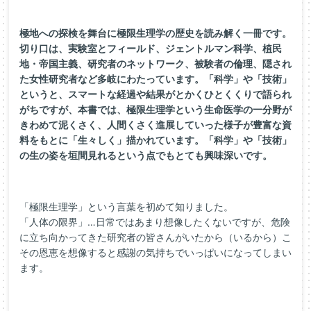
極地への探検を舞台に極限生理学の歴史を読み解く一冊です。
切り口は、実験室とフィールド、ジェントルマン科学、植民
地・
帝国主義、研究者のネットワーク、被験者の倫理、
隠され
た女性研究者など多岐にわたっています。「科学」や「
技術」
というと、
スマートな経過や結果がとかくひとくくりで語られ
がちですが、
本書では、
極限生理学という生命医学の一分野が
きわめて泥くさく、
人間くさく進展していった様子が豊富な資
料をもとに「生々しく」
描かれています。「科学」や「技術」
の生の姿を垣間見れるという点でもとても興味深いです。
「極限生理学」という言葉を初めて知りました。
「人体の限界」…日常ではあまり想像したくないですが、危険
に立ち向かってきた研究者の皆さんがいたから（いるから）こ
その恩恵を想像すると感謝の気持ちでいっぱいになってしまい
ます。