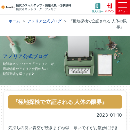
翻訳のスキルアップ・情報収集・仕事獲得
翻訳者ネットワーク アメリア
メニュー
法人の方へ
ログイン
ホーム
アメリア公式ブログ
『極地探検で立証される 人体の限
界』
アメリア公式ブログ
翻訳者ネットワーク「アメリア」が、
最新情報やアメリア会員の方の
翻訳実績を綴ります♪
『極地探検で立証される 人体の限界』
2023-01-10
気持ちの良い青空が続きますね😊 寒いですがお散歩に行き