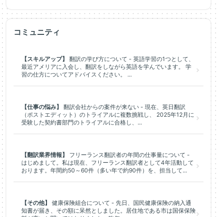
コミュニティ
【スキルアップ】
翻訳の学び方について - 英語学習の1つとして、
最近アメリアに入会し、翻訳をしながら英語を学んでいます。 学
習の仕方についてアドバイスください。 ...
【仕事の悩み】
翻訳会社からの案件が来ない - 現在、英日翻訳
（ポストエディット）のトライアルに複数挑戦し、 2025年12月に
受験した契約書部門のトライアルに合格し、...
【翻訳業界情報】
フリーランス翻訳者の年間の仕事量について -
はじめまして。私は現在、フリーランス翻訳者として4年活動して
おります。年間約50～60件（多い年で約90件）を、担当して...
【その他】
健康保険組合について - 先日、国民健康保険の納入通
知書が届き、その額に呆然としました。居住地である市は国保保険