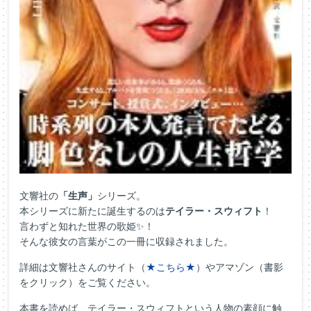
文響社の
「生声」
シリーズ。
本シリーズに新たに誕生するのは
テイラー・スウィフト
！
言わずと知れた世界の歌姫✨！
そんな彼女の言葉がこの一冊に収録されました。
詳細は文響社さんのサイト（
★こちら★
）やアマゾン（書影
をクリック）をご覧ください。
本書を読めば、テイラー・スウィフトという人物の素顔に触