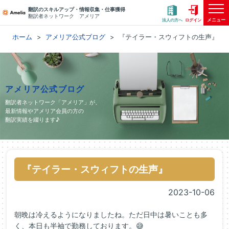
翻訳のスキルアップ・情報収集・仕事獲得
翻訳者ネットワーク アメリア
メニュー
法人の方へ
ログイン
ホーム
アメリア公式ブログ
『テイラー・スウィフトの生声』
アメリア公式ブログ
翻訳者ネットワーク「アメリア」が、
最新情報やアメリア会員の方の
翻訳実績を綴ります♪
『テイラー・スウィフトの生声』
2023-10-06
朝晩は冷えるようになりましたね。ただ日中は暑いことも多
く、本日も半袖で勤務しております。😅