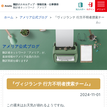
翻訳のスキルアップ・情報収集・仕事獲得
翻訳者ネットワーク アメリア
メニュー
法人の方へ
ログイン
ホーム
アメリア公式ブログ
『ヴィジランテ 行方不明者捜索チー
ム』
アメリア公式ブログ
翻訳者ネットワーク「アメリア」が、
最新情報やアメリア会員の方の
翻訳実績を綴ります♪
『ヴィジランテ 行方不明者捜索チーム』
2024-11-01
この週末はお天気が崩れるようですね。