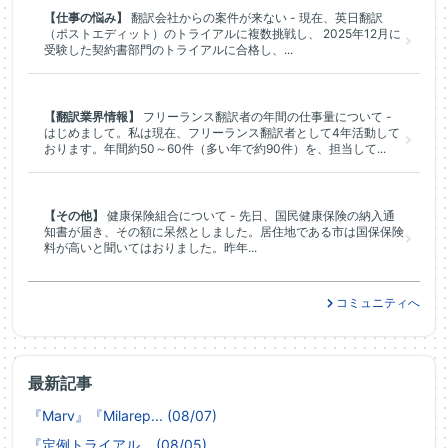
【仕事の悩み】
翻訳会社からの案件が来ない - 現在、英日翻訳
（ポストエディット）のトライアルに複数挑戦し、 2025年12月に
受験した契約書部門のトライアルに合格し、...
【翻訳業界情報】
フリーランス翻訳者の年間の仕事量について -
はじめまして。私は現在、フリーランス翻訳者として4年活動して
おります。年間約50～60件（多い年で約90件）を、担当して...
【その他】
健康保険組合について - 先日、国民健康保険の納入通
知書が届き、その額に呆然としました。居住地である市は国保保険
料が高いと聞いてはおりました。昨年...
コミュニティへ
最新記事
『Marv』『Milarep... (08/07)
『定例トライアル... (08/05)