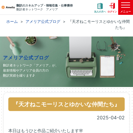
翻訳のスキルアップ・情報収集・仕事獲得
翻訳者ネットワーク アメリア
メニュー
法人の方へ
ログイン
ホーム
アメリア公式ブログ
『天才ねこモーリスとゆかいな仲間
たち』
アメリア公式ブログ
翻訳者ネットワーク「アメリア」が、
最新情報やアメリア会員の方の
翻訳実績を綴ります♪
『天才ねこモーリスとゆかいな仲間たち』
2025-04-02
本日はもうひと作品ご紹介いたします🌸