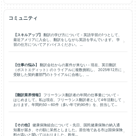
コミュニティ
【スキルアップ】
翻訳の学び方について - 英語学習の1つとして、
最近アメリアに入会し、翻訳をしながら英語を学んでいます。 学
習の仕方についてアドバイスください。 ...
【仕事の悩み】
翻訳会社からの案件が来ない - 現在、英日翻訳
（ポストエディット）のトライアルに複数挑戦し、 2025年12月に
受験した契約書部門のトライアルに合格し、...
【翻訳業界情報】
フリーランス翻訳者の年間の仕事量について -
はじめまして。私は現在、フリーランス翻訳者として4年活動して
おります。年間約50～60件（多い年で約90件）を、担当して...
【その他】
健康保険組合について - 先日、国民健康保険の納入通
知書が届き、その額に呆然としました。居住地である市は国保保険
料が高いと聞いてはおりました。昨年...