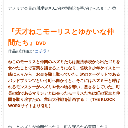
アメリア会員の
川岸史さん
が吹替翻訳を手がけられました😊
『天才ねこモーリスとゆかいな仲
間たち』
DVD
作品の詳細は⭐
コチラ
⭐
ねこのモーリスと仲間のネズミたちは魔法学校から出たゴミを
食べたことで言葉を話せるようになり、笛吹き少年ケイスと一
緒に人々から お金を騙し取っていた。次のターゲットである
バッドブリンツという町へ向かうと、そこにはネズミ王と呼ば
れるモンスターがネズミや食べ物を奪い、悪さをしていた。町
長の娘であるマリシアと出会ったモーリスたちは町の安全と仲
間を取り戻すため、救出大作戦を計画する！（THE KLOCK
WORXサイトより引用）
ねことネズミが仲間だったり、町を守るため奮闘したり。