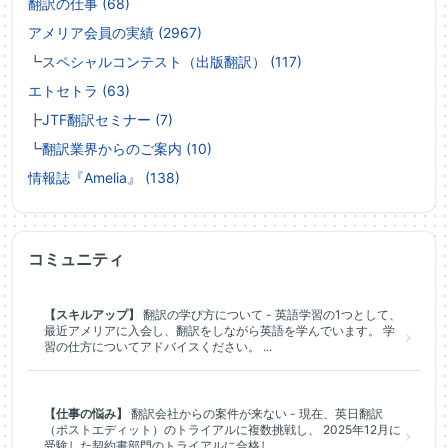
翻訳の仕事 (68)
アメリア会員の実績 (2967)
┗
スペシャルコンテスト（出版翻訳） (117)
エトセトラ (63)
┣
JTF翻訳セミナー (7)
┗
翻訳業界からのご案内 (10)
情報誌『Amelia』 (138)
コミュニティ
【スキルアップ】
翻訳の学び方について - 英語学習の1つとして、
最近アメリアに入会し、翻訳をしながら英語を学んでいます。 学
習の仕方についてアドバイスください。 ...
【仕事の悩み】
翻訳会社からの案件が来ない - 現在、英日翻訳
（ポストエディット）のトライアルに複数挑戦し、 2025年12月に
受験した契約書部門のトライアルに合格し、...