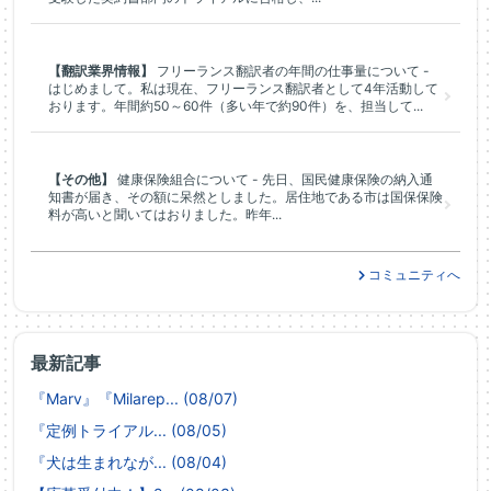
【翻訳業界情報】
フリーランス翻訳者の年間の仕事量について -
はじめまして。私は現在、フリーランス翻訳者として4年活動して
おります。年間約50～60件（多い年で約90件）を、担当して...
【その他】
健康保険組合について - 先日、国民健康保険の納入通
知書が届き、その額に呆然としました。居住地である市は国保保険
料が高いと聞いてはおりました。昨年...
コミュニティへ
最新記事
『Marv』『Milarep... (08/07)
『定例トライアル... (08/05)
『犬は生まれなが... (08/04)