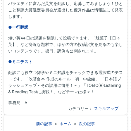
バラエティに富んだ英文を翻訳し、応募してみましょう！ひと
こと翻訳大賞選定委員会が選出した優秀作品は情報誌にて発表
します。
●一行翻訳
短い英⇔日の課題を翻訳して投稿できます。「駄菓子【日→
英】」など身近な題材で、ほかの方の投稿訳文を見るのも楽し
いコンテンツです。後日、訳例も公開されます。
●ミニテスト
翻訳にも役立つ雑学やミニ知識をチェックできる選択式のテス
トです。「吹替台本 作成のルール 初・中級編」 「日本語ブ
ラッシュアップ～その誤用に御用！～」「TOEIC(R)Listening
& Reading Testに挑戦！」などテーマは様々！
事務局 A
カテゴリー：
スキルアップ
前の記事
«
ホーム
»
次の記事