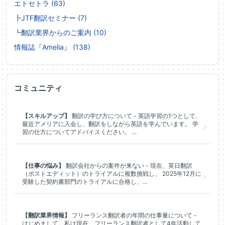
エトセトラ (63)
┣
JTF翻訳セミナー (7)
┗
翻訳業界からのご案内 (10)
情報誌『Amelia』 (138)
コミュニティ
【スキルアップ】
翻訳の学び方について - 英語学習の1つとして、
最近アメリアに入会し、翻訳をしながら英語を学んでいます。 学
習の仕方についてアドバイスください。 ...
【仕事の悩み】
翻訳会社からの案件が来ない - 現在、英日翻訳
（ポストエディット）のトライアルに複数挑戦し、 2025年12月に
受験した契約書部門のトライアルに合格し、...
【翻訳業界情報】
フリーランス翻訳者の年間の仕事量について -
はじめまして。私は現在、フリーランス翻訳者として4年活動して