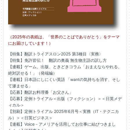
（2025年の表紙は、「世界のことばでありがとう」をテーマ
にお届けしています！
）
【特集】翻訳トライアスロン2025 第3種目〈実務〉
【特集】免許皆伝！ 翻訳の奥義 無生物主語の訳し方
【連載】ゲーム、出版、ときどきコラム「おまえならやれる、
絶対訳せる！」（発端編）
【連載】日本語にしにくい英語 「wantの気持ちを消す、そし
て滲ませる」
【応募】翻訳お料理番「お父さん」
【応募】定例トライアル＜出版（フィクション）＞＜日英メデ
ィカル＞
【別刷】定例トライアル 2025年6月号＜実務（IT・テクニカ
ル）＞＜日英ビジネス＞
【連載】Voice－アメリアを活用してお仕事に結びつきまし