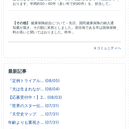
おります。年間約50～60件（多い年で約90件）を、担当して...
【その他】
健康保険組合について - 先日、国民健康保険の納入通
知書が届き、その額に呆然としました。居住地である市は国保保険
料が高いと聞いてはおりました。昨年...
コミュニティへ
最新記事
『定例トライアル... (08/05)
『犬は生まれなが... (08/04)
【応募受付中！】2... (08/03)
『世界のスター伝... (07/31)
『天空史マップ ... (07/31)
年齢よりも重視さ... (07/31)