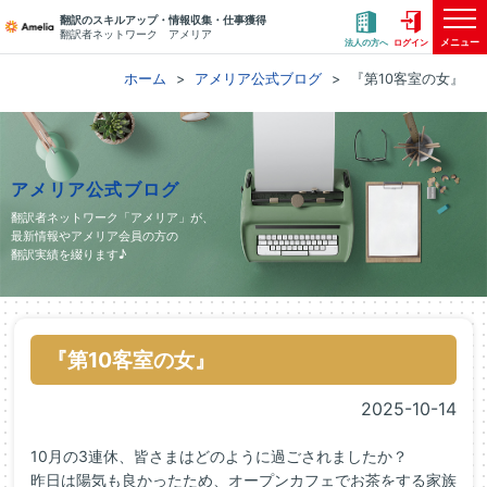
翻訳のスキルアップ・情報収集・仕事獲得
翻訳者ネットワーク アメリア
メニュー
法人の方へ
ログイン
ホーム
アメリア公式ブログ
『第10客室の女』
アメリア公式ブログ
翻訳者ネットワーク「アメリア」が、
最新情報やアメリア会員の方の
翻訳実績を綴ります♪
『第10客室の女』
2025-10-14
10月の3連休、皆さまはどのように過ごされましたか？
昨日は陽気も良かったため、オープンカフェでお茶をする家族