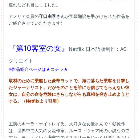
連れなども目にしました。
アメリア会員の
守口由季さん
が字幕翻訳を手がけられた作品を
ご紹介させていただきます❗
『第10客室の女』
Netflix 日本語版制作：AC
クリエイト
※作品紹介ページは★
コチラ
★
取材のために乗船した豪華ヨットで、海に落ちた乗客を目撃し
たジャーナリスト。だがそのことを誰にも信じてもらえない彼
女は、自分の命を危険にさらしながらも真相を突き止めようと
する。（Netflixより引用）
主演のキーラ・ナイトレイ氏、大好きな女優さんです😊原作
は、世界中で人気の女流作家、ルース・ウェア氏の小説なので
すね。ヨットという密室でのミステリーをじっくり楽しみたい