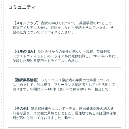
コミュニティ
【スキルアップ】
翻訳の学び方について - 英語学習の1つとして、
最近アメリアに入会し、翻訳をしながら英語を学んでいます。 学
習の仕方についてアドバイスください。 ...
【仕事の悩み】
翻訳会社からの案件が来ない - 現在、英日翻訳
（ポストエディット）のトライアルに複数挑戦し、 2025年12月に
受験した契約書部門のトライアルに合格し、...
【翻訳業界情報】
フリーランス翻訳者の年間の仕事量について -
はじめまして。私は現在、フリーランス翻訳者として4年活動して
おります。年間約50～60件（多い年で約90件）を、担当して...
【その他】
健康保険組合について - 先日、国民健康保険の納入通
知書が届き、その額に呆然としました。居住地である市は国保保険
料が高いと聞いてはおりました。昨年...