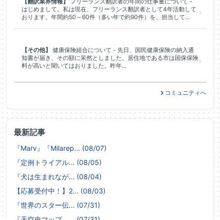
【翻訳業界情報】
フリーランス翻訳者の年間の仕事量について -
はじめまして。私は現在、フリーランス翻訳者として4年活動して
おります。年間約50～60件（多い年で約90件）を、担当して...
【その他】
健康保険組合について - 先日、国民健康保険の納入通
知書が届き、その額に呆然としました。居住地である市は国保保険
料が高いと聞いてはおりました。昨年...
コミュニティへ
最新記事
『Marv』『Milarep... (08/07)
『定例トライアル... (08/05)
『犬は生まれなが... (08/04)
【応募受付中！】2... (08/03)
『世界のスター伝... (07/31)
『天空史マップ ... (07/31)