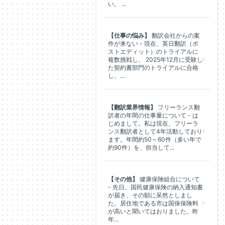
い。 ...
【仕事の悩み】
翻訳会社からの案
件が来ない - 現在、英日翻訳（ポ
ストエディット）のトライアルに
複数挑戦し、 2025年12月に受験し
た契約書部門のトライアルに合格
し、...
【翻訳業界情報】
フリーランス翻
訳者の年間の仕事量について - は
じめまして。私は現在、フリーラ
ンス翻訳者として4年活動しており
ます。年間約50～60件（多い年で
約90件）を、担当して...
【その他】
健康保険組合について
- 先日、国民健康保険の納入通知書
が届き、その額に呆然としまし
た。居住地である市は国保保険料
が高いと聞いてはおりました。昨
年...