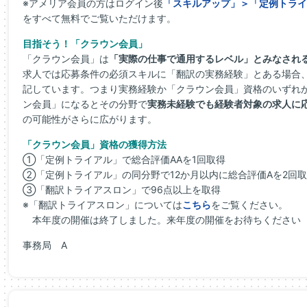
※アメリア会員の方はログイン後
「スキルアップ」＞「定例トライ
をすべて無料でご覧いただけます。
目指そう！「クラウン会員」
「クラウン会員」は
「実際の仕事で通用するレベル」とみなされ
求人では応募条件の必須スキルに「翻訳の実務経験」とある場合
記しています。つまり実務経験か「クラウン会員」資格のいずれ
ン会員」になるとその分野で
実務未経験でも経験者対象の求人に
の可能性がさらに広がります。
「クラウン会員」資格の獲得方法
①「定例トライアル」で総合評価AAを1回取得
②「定例トライアル」の同分野で12か月以内に総合評価Aを2回
③「翻訳トライアスロン」で96点以上を取得
※「翻訳トライアスロン」については
こちら
をご覧ください。
本年度の開催は終了しました。来年度の開催をお待ちください（2
事務局 A