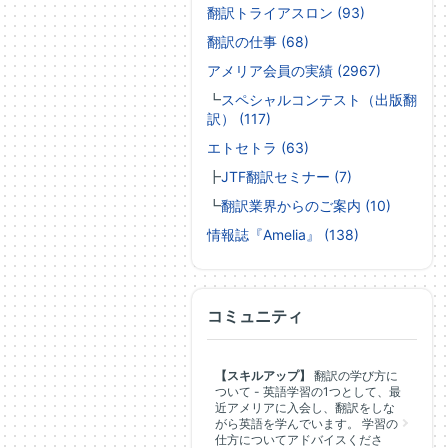
翻訳トライアスロン (93)
翻訳の仕事 (68)
アメリア会員の実績 (2967)
┗
スペシャルコンテスト（出版翻
訳） (117)
エトセトラ (63)
┣
JTF翻訳セミナー (7)
┗
翻訳業界からのご案内 (10)
情報誌『Amelia』 (138)
コミュニティ
【スキルアップ】
翻訳の学び方に
ついて - 英語学習の1つとして、最
近アメリアに入会し、翻訳をしな
がら英語を学んでいます。 学習の
仕方についてアドバイスくださ