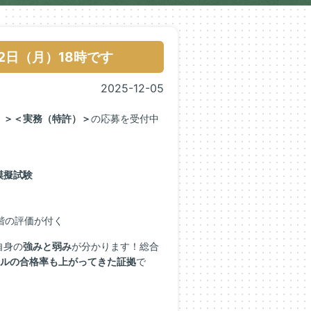
2日（月）18時です
2025-12-05
）＞＜実務（特許）＞
の応募を受付中
模擬試験
階の評価が付く
自身の
強みと弱み
が分かります！総合
ルの合格率も上がってきた証拠
で