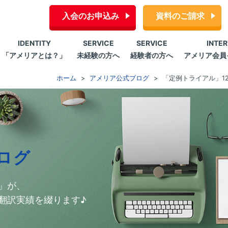
入会のお申込み
資料のご請求
IDENTITY
SERVICE
SERVICE
INTE
「アメリアとは？」
未経験の方へ
経験者の方へ
アメリア会員
ホーム
アメリア公式ブログ
「定例トライアル」12
ログ
」が、
翻訳実績を綴ります♪