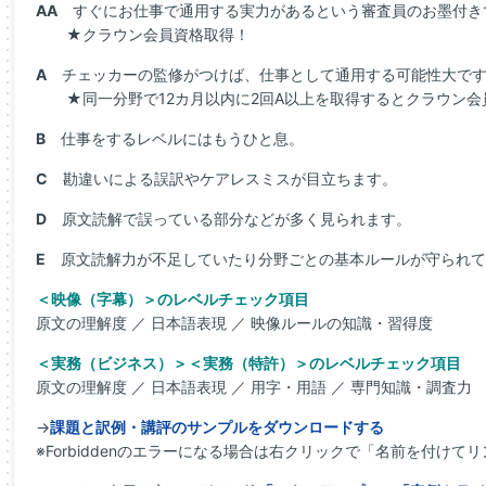
AA
すぐにお仕事で通用する実力があるという審査員のお墨付き
★クラウン会員資格取得！
A
チェッカーの監修がつけば、仕事として通用する可能性大で
★同一分野で12カ月以内に2回A以上を取得するとクラウン会
B
仕事をするレベルにはもうひと息。
C
勘違いによる誤訳やケアレスミスが目立ちます。
D
原文読解で誤っている部分などが多く見られます。
E
原文読解力が不足していたり分野ごとの基本ルールが守られて
＜映像（字幕）＞のレベルチェック項目
原文の理解度 ／ 日本語表現 ／ 映像ルールの知識・習得度
＜実務（ビジネス）＞＜実務（特許）＞のレベルチェック項目
原文の理解度 ／ 日本語表現 ／ 用字・用語 ／ 専門知識・調査力
→
課題と訳例・講評のサンプルをダウンロードする
※Forbiddenのエラーになる場合は右クリックで「名前を付け