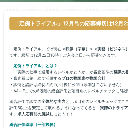
「定例トライアル」12月号の応募締切は12月2
「定例トライアル」では現在
＜映像（字幕）＞＜実務（ビジネス
です。締切は12月22日18時！ご入会当日から応募できます。
「定例トライアル」とは？
・「実際の仕事で通用するレベルかどうか」が審査基準の
翻訳の
・審査員は第一線で活躍する
プロの翻訳家や翻訳会社
・訳例と講評は締切の約2か月後に公開（添削はございません）
・AA～Eまでの6段階の総合評価と項目別のレベルチェックに5段
総合評価で訳文の
全体的な実力
と、項目別のレベルチェックでご
評価B以上を安定して取れるようになってくると、
実際のトライア
す。
求人応募前の腕試し
にどうぞ！
総合評価基準（一部抜粋）