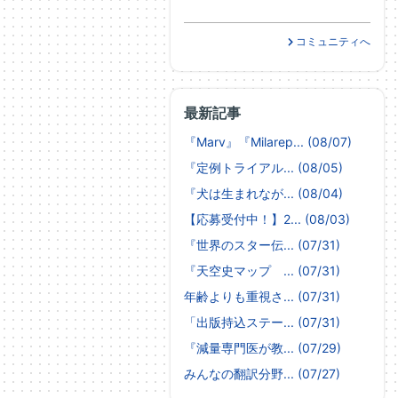
コミュニティへ
最新記事
『Marv』『Milarep... (08/07)
『定例トライアル... (08/05)
『犬は生まれなが... (08/04)
【応募受付中！】2... (08/03)
『世界のスター伝... (07/31)
『天空史マップ ... (07/31)
年齢よりも重視さ... (07/31)
「出版持込ステー... (07/31)
『減量専門医が教... (07/29)
みんなの翻訳分野... (07/27)