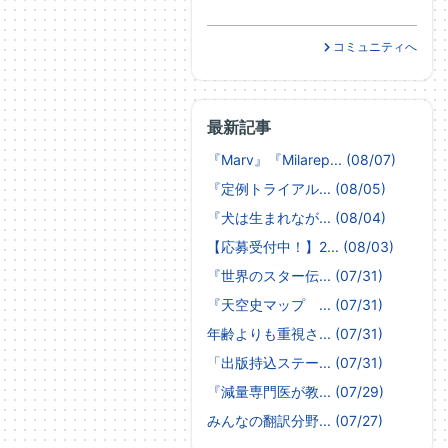
コミュニティへ
最新記事
『Marv』『Milarep... (08/07)
『定例トライアル... (08/05)
『犬は生まれなが... (08/04)
【応募受付中！】2... (08/03)
『世界のスター伝... (07/31)
『天空史マップ ... (07/31)
年齢よりも重視さ... (07/31)
「出版持込ステー... (07/31)
『減量専門医が教... (07/29)
みんなの翻訳分野... (07/27)