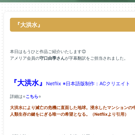
『大洪水』
本日はもうひと作品ご紹介いたします😊
アメリア会員の
守口由季さん
が字幕翻訳をご担当されました。
『大洪水』
Netflix ※日本語版制作：ACクリエイト
詳細は⭐
こちら
⭐
大洪水により滅亡の危機に直面した地球。浸水したマンションの
人類生存の鍵をにぎる唯一の希望となる。（Netflixより引用）