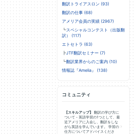
翻訳トライアスロン (93)
翻訳の仕事 (68)
アメリア会員の実績 (2967)
┗
スペシャルコンテスト（出版翻
訳） (117)
エトセトラ (63)
┣
JTF翻訳セミナー (7)
┗
翻訳業界からのご案内 (10)
情報誌『Amelia』 (138)
コミュニティ
【スキルアップ】
翻訳の学び方に
ついて - 英語学習の1つとして、最
近アメリアに入会し、翻訳をしな
がら英語を学んでいます。 学習の
仕方についてアドバイスくださ