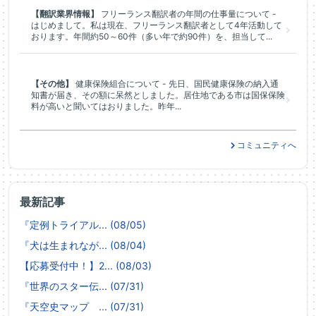
【翻訳業界情報】
フリーランス翻訳者の年間の仕事量について -
はじめまして。私は現在、フリーランス翻訳者として4年活動して
おります。年間約50～60件（多い年で約90件）を、担当して...
【その他】
健康保険組合について - 先日、国民健康保険の納入通
知書が届き、その額に呆然としました。居住地である市は国保保険
料が高いと聞いてはおりました。昨年...
コミュニティへ
最新記事
『定例トライアル... (08/05)
『犬は生まれなが... (08/04)
【応募受付中！】2... (08/03)
『世界のスター伝... (07/31)
『天空史マップ ... (07/31)