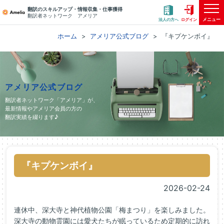
翻訳のスキルアップ・情報収集・仕事獲得
翻訳者ネットワーク アメリア
メニュー
法人の方へ
ログイン
ホーム
アメリア公式ブログ
『キプケンボイ』
アメリア公式ブログ
翻訳者ネットワーク「アメリア」が、
最新情報やアメリア会員の方の
翻訳実績を綴ります♪
『キプケンボイ』
2026-02-24
連休中、深大寺と神代植物公園「梅まつり」を楽しみました。
深大寺の動物霊園には愛犬たちが眠っているため定期的に訪れ