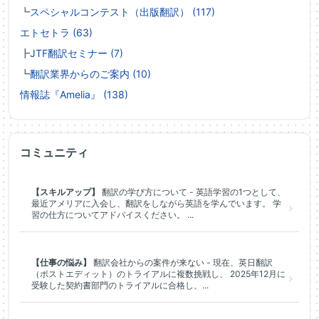
┗
スペシャルコンテスト（出版翻訳） (117)
エトセトラ (63)
┣
JTF翻訳セミナー (7)
┗
翻訳業界からのご案内 (10)
情報誌『Amelia』 (138)
コミュニティ
【スキルアップ】
翻訳の学び方について - 英語学習の1つとして、
最近アメリアに入会し、翻訳をしながら英語を学んでいます。 学
習の仕方についてアドバイスください。 ...
【仕事の悩み】
翻訳会社からの案件が来ない - 現在、英日翻訳
（ポストエディット）のトライアルに複数挑戦し、 2025年12月に
受験した契約書部門のトライアルに合格し、...