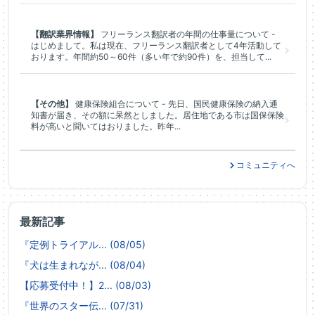
【翻訳業界情報】
フリーランス翻訳者の年間の仕事量について -
はじめまして。私は現在、フリーランス翻訳者として4年活動して
おります。年間約50～60件（多い年で約90件）を、担当して...
【その他】
健康保険組合について - 先日、国民健康保険の納入通
知書が届き、その額に呆然としました。居住地である市は国保保険
料が高いと聞いてはおりました。昨年...
コミュニティへ
最新記事
『定例トライアル... (08/05)
『犬は生まれなが... (08/04)
【応募受付中！】2... (08/03)
『世界のスター伝... (07/31)