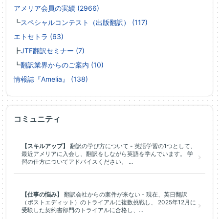
アメリア会員の実績 (2966)
┗
スペシャルコンテスト（出版翻訳） (117)
エトセトラ (63)
┣
JTF翻訳セミナー (7)
┗
翻訳業界からのご案内 (10)
情報誌『Amelia』 (138)
コミュニティ
【スキルアップ】
翻訳の学び方について - 英語学習の1つとして、
最近アメリアに入会し、翻訳をしながら英語を学んでいます。 学
習の仕方についてアドバイスください。 ...
【仕事の悩み】
翻訳会社からの案件が来ない - 現在、英日翻訳
（ポストエディット）のトライアルに複数挑戦し、 2025年12月に
受験した契約書部門のトライアルに合格し、...