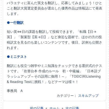
バラエティに富んだ英文を翻訳し、応募してみましょう！ひと
こと翻訳大賞選定委員会が選出した優秀作品は情報誌にて発表
します。
●一行翻訳
短い英⇔日の課題を翻訳して投稿できます。「転職【日→
英】」「製菓型【英→日】」など身近な題材で、ほかの方の投
稿訳文を見るのも楽しいコンテンツです。後日、訳例も公開さ
れます。
●ミニテスト
翻訳にも役立つ雑学やミニ知識をチェックできる選択式のテス
トです。「吹替台本 作成のルール 初・中級編」 「日本語ブ
ラッシュアップ～その誤用に御用！～」「TOEIC(R)Listening
& Reading Testに挑戦！」などテーマは様々！
事務局 A
カテゴリー：
スキルアップ
前の記事
«
ホーム
»
次の記事