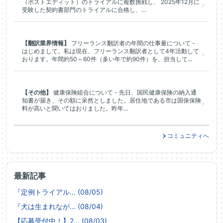
（ポストエディット）のトライアルに複数挑戦し、 2025年12月に
受験した契約書部門のトライアルに合格し、...
【翻訳業界情報】
フリーランス翻訳者の年間の仕事量について -
はじめまして。私は現在、フリーランス翻訳者として4年活動して
おります。年間約50～60件（多い年で約90件）を、担当して...
【その他】
健康保険組合について - 先日、国民健康保険の納入通
知書が届き、その額に呆然としました。居住地である市は国保保険
料が高いと聞いてはおりました。昨年...
コミュニティへ
最新記事
『定例トライアル... (08/05)
『犬は生まれなが... (08/04)
【応募受付中！】2... (08/03)